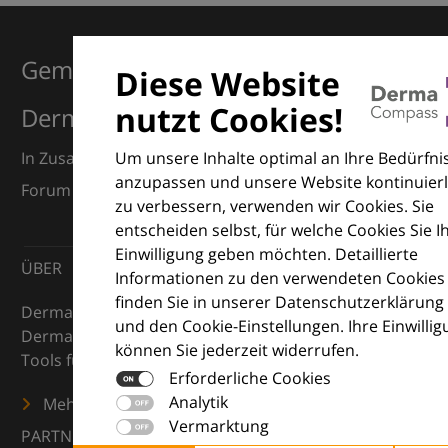
Gemeinsam für Exzellenz in der
Diese Website
nutzt Cookies!
Dermatologie
Um unsere Inhalte optimal an Ihre Bedürfni
In Zusammenarbeit mit dem European Dermatology
anzupassen und unsere Website kontinuierl
Forum (EDF) und Euroderm Excellence
zu verbessern, verwenden wir Cookies. Sie
entscheiden selbst, für welche Cookies Sie I
Einwilligung geben möchten. Detaillierte
ÜBER
Informationen zu den verwendeten Cookies
finden Sie in unserer Datenschutzerklärung
DermaCompass ist Ihr digitaler Kompass für die
und den Cookie-Einstellungen. Ihre Einwilli
Dermatologie – mit Wissen, Bildern und praktischen
können Sie jederzeit widerrufen.
Tools für den klinischen Alltag.
Erforderliche Cookies
Analytik
Mehr erfahren
Vermarktung
PARTNER