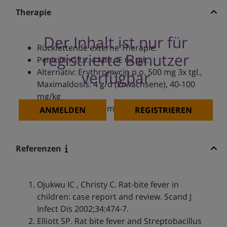
Therapie
Der Inhalt ist nur für
Rückfettende externe Therapie.
registrierte Benutzer
PenicillinG i.v. 4 Mio. IE 6x tgl..
Alternativ: Erythromycin p.o. 500 mg 3x tgl.,
verfügbar
Maximaldosis: 4 g/d (Erwachsene), 40-100
mg/kg
Alternativ: Streptomycin i.m. 1 g 1x tgl.
ANMELDEN
REGISTRIEREN
Referenzen
Ojukwu IC , Christy C. Rat-bite fever in
children: case report and review. Scand J
Infect Dis 2002;34:474-7.
Elliott SP. Rat bite fever and Streptobacillus