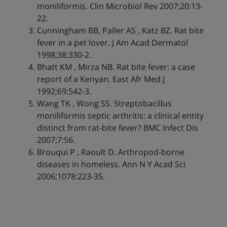
moniliformis. Clin Microbiol Rev 2007;20:13-
22.
Cunningham BB, Paller AS , Katz BZ. Rat bite
fever in a pet lover. J Am Acad Dermatol
1998;38:330-2.
Bhatt KM , Mirza NB. Rat bite fever: a case
report of a Kenyan. East Afr Med J
1992;69:542-3.
Wang TK , Wong SS. Streptobacillus
moniliformis septic arthritis: a clinical entity
distinct from rat-bite fever? BMC Infect Dis
2007;7:56.
Brouqui P , Raoult D. Arthropod-borne
diseases in homeless. Ann N Y Acad Sci
2006;1078:223-35.