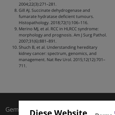
2004;22(3):271–281.
Gill AJ. Succinate dehydrogenase and
fumarate hydratase deficient tumours.
Histopathology. 2018;72(1):106–116.
Merino MJ, et al. RCC in HLRCC syndrome:
morphology and prognosis. Am J Surg Pathol.
2007;31(6):881–891.
Shuch B, et al. Understanding hereditary
kidney cancer: spectrum, genomics, and
management. Nat Rev Urol. 2015;12(12):701–
711.
Gemeinsam für Exzellenz in der
Diese Website