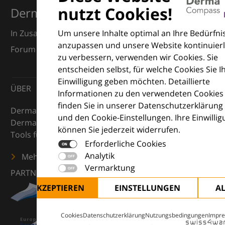
nutzt Cookies!
Dermatologie
Um unsere Inhalte optimal an Ihre Bedürfni
In Zusammenarbeit mit dem European Dermatology
anzupassen und unsere Website kontinuierl
Forum (EDF) und Euroderm Excellence
zu verbessern, verwenden wir Cookies. Sie
entscheiden selbst, für welche Cookies Sie I
Einwilligung geben möchten. Detaillierte
ÜBER
Informationen zu den verwendeten Cookies
finden Sie in unserer Datenschutzerklärung
DermaCompass ist Ihr digitaler Kompass für die
und den Cookie-Einstellungen. Ihre Einwilli
Dermatologie – mit Wissen, Bildern und praktischen
können Sie jederzeit widerrufen.
Tools für den klinischen Alltag.
Erforderliche Cookies
Analytik
Mehr erfahren
Vermarktung
PARTNER
ALLE AKZEPTIEREN
EINSTELLUNGEN
A
Cookies
Datenschutzerklärung
Nutzungsbedingungen
Impr