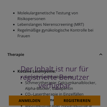
Molekulargenetische Testung von
Risikopersonen
Lebenslanges Nierenscreening (MRT)
Regelmäßige gynäkologische Kontrolle bei
Frauen
Therapie
Der Inhalt ist nur für
Kutane Leiomyome:
registrierte Benutzer
Exzision bei Einzeltumoren
Schmerztherapie: Calciumkanalblocker,
verfügbar
Alpha-Blocker, Gabapentin
CO₂-Lasertherapie in Einzelfällen
Uterine Leiomyome:
ANMELDEN
REGISTRIEREN
Myomektomie oder Hysterektomie je