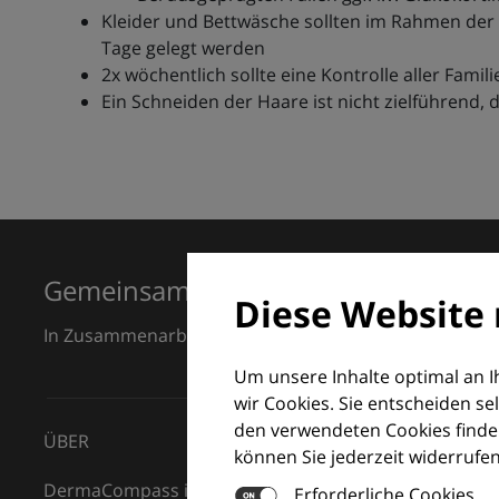
Kleider und Bettwäsche sollten im Rahmen der 
Tage gelegt werden
2x wöchentlich sollte eine Kontrolle aller Fam
Ein Schneiden der Haare ist nicht zielführend,
Gemeinsam für Exzellenz in der Der
Diese Website 
In Zusammenarbeit mit dem European Dermatology F
Um unsere Inhalte optimal an 
wir Cookies. Sie entscheiden se
den verwendeten Cookies finden
ÜBER
können Sie jederzeit widerrufen
DermaCompass ist Ihr digitaler Kompass für die Dermat
Erforderliche Cookies