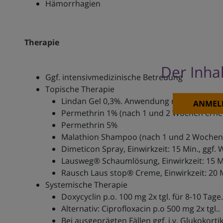
Hämorrhagien
Therapie
Der Inhal
Ggf. intensivmedizinische Betreuung
Topische Therapie
Lindan Gel 0,3%. Anwendung nicht zu empf
ANMEL
Permethrin 1% (nach 1 und 2 Wochen ern
Permethrin 5%
Malathion Shampoo (nach 1 und 2 Wochen
Dimeticon Spray, Einwirkzeit: 15 Min., ggf
Lausweg® Schaumlösung, Einwirkzeit: 15 M
Rausch Laus stop® Creme, Einwirkzeit: 20 
Systemische Therapie
Doxycyclin p.o. 100 mg 2x tgl. für 8-10 Tage.
Alternativ: Ciprofloxacin p.o 500 mg 2x tgl..
Bei ausgeprägten Fällen ggf. i.v. Glukokorti