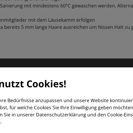
Sanierung mit mindestens 60°C gewaschen werden. Alternativ
ilienmitglieder mit dem Läusekamm erfolgen
 da bereits 5 mm lange Haare ausreichen um Nissen Halt zu
matologie
nutzt Cookies!
orum (EDF) und Euroderm Excellence
Ihre Bedürfnisse anzupassen und unsere Website kontinuier
lbst, für welche Cookies Sie Ihre Einwilligung geben möchten
 Sie in unserer Datenschutzerklärung und den Cookie-Einste
.
ologie – mit Wissen, Bildern und praktischen Tools für den 