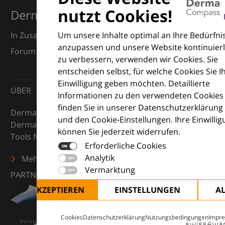
nutzt Cookies!
Dermatologie
Um unsere Inhalte optimal an Ihre Bedürfni
In Zusammenarbeit mit dem European Dermatology
anzupassen und unsere Website kontinuierl
Forum (EDF) und Euroderm Excellence
zu verbessern, verwenden wir Cookies. Sie
entscheiden selbst, für welche Cookies Sie I
Einwilligung geben möchten. Detaillierte
ÜBER
Informationen zu den verwendeten Cookies
finden Sie in unserer Datenschutzerklärung
DermaCompass ist Ihr digitaler Kompass für die
und den Cookie-Einstellungen. Ihre Einwilli
Dermatologie – mit Wissen, Bildern und praktischen
können Sie jederzeit widerrufen.
Tools für den klinischen Alltag.
Erforderliche Cookies
Analytik
Mehr erfahren
Vermarktung
PARTNER
ALLE AKZEPTIEREN
EINSTELLUNGEN
A
Cookies
Datenschutzerklärung
Nutzungsbedingungen
Impr