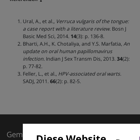
Ural, A., et al.,
Verruca vulgaris of the tongue:
a case report with a literature review.
Bosn J
Basic Med Sci, 2014.
14
(3): p. 136-8.
Bharti, A.H., K. Chotaliya, and Y.S. Marfatia,
An
update on oral human papillomavirus
infection.
Indian J Sex Transm Dis, 2013.
34
(2):
p. 77-82.
Feller, L., et al.,
HPV-associated oral warts.
SADJ, 2011.
66
(2): p. 82-5.
Gemeinsam für Exzellenz in der
Diese Website