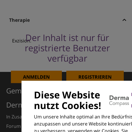
Therapie
Der Inhalt ist nur für
Exzision.
registrierte Benutzer
verfügbar
ANMELDEN
REGISTRIEREN
Gemeinsam für Exzellenz in der
Diese Website
nutzt Cookies!
Dermatologie
Um unsere Inhalte optimal an Ihre Bedürfni
In Zusammenarbeit mit dem European Dermatology
anzupassen und unsere Website kontinuierl
Forum (EDF) und Euroderm Excellence
zu verbessern, verwenden wir Cookies. Sie