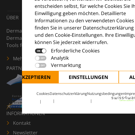
entscheiden selbst, für welche Cookies Sie I
Einwilligung geben möchten. Detaillierte
ÜBER
Informationen zu den verwendeten Cookies
finden Sie in unserer Datenschutzerklärung
DermaCompass ist Ihr digitaler Kompass für die
und den Cookie-Einstellungen. Ihre Einwilli
Dermatologie – mit Wissen, Bildern und praktischen
können Sie jederzeit widerrufen.
Tools für den klinischen Alltag.
Erforderliche Cookies
Analytik
Mehr erfahren
Vermarktung
PARTNER
ALLE AKZEPTIEREN
EINSTELLUNGEN
A
Cookies
Datenschutzerklärung
Nutzungsbedingungen
Impr
INFORMATIONEN
Kontakt
Newsletter