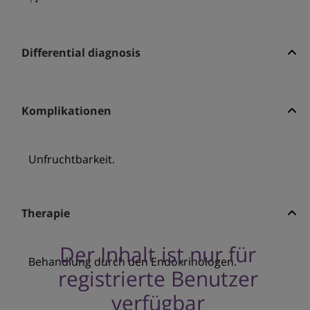
Differential diagnosis
Komplikationen
Unfruchtbarkeit.
Therapie
Der Inhalt ist nur für
Behandlung durch den Endokrinologen.
registrierte Benutzer
verfügbar