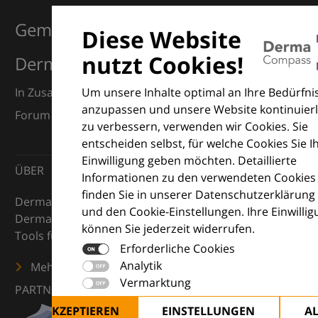
Gemeinsam für Exzellenz in der
Diese Website
nutzt Cookies!
Dermatologie
Um unsere Inhalte optimal an Ihre Bedürfni
In Zusammenarbeit mit dem European Dermatology
anzupassen und unsere Website kontinuierl
Forum (EDF) und Euroderm Excellence
zu verbessern, verwenden wir Cookies. Sie
entscheiden selbst, für welche Cookies Sie I
Einwilligung geben möchten. Detaillierte
ÜBER
Informationen zu den verwendeten Cookies
finden Sie in unserer Datenschutzerklärung
DermaCompass ist Ihr digitaler Kompass für die
und den Cookie-Einstellungen. Ihre Einwilli
Dermatologie – mit Wissen, Bildern und praktischen
können Sie jederzeit widerrufen.
Tools für den klinischen Alltag.
Erforderliche Cookies
Analytik
Mehr erfahren
Vermarktung
PARTNER
ALLE AKZEPTIEREN
EINSTELLUNGEN
A