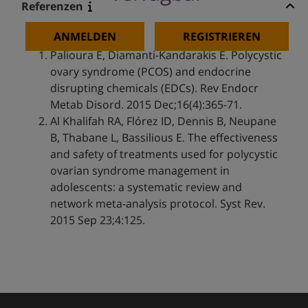
Referenzen
ANMELDEN
REGISTRIEREN
Palioura E, Diamanti-Kandarakis E. Polycystic
ovary syndrome (PCOS) and endocrine
disrupting chemicals (EDCs). Rev Endocr
Metab Disord. 2015 Dec;16(4):365-71.
Al Khalifah RA, Flórez ID, Dennis B, Neupane
B, Thabane L, Bassilious E. The effectiveness
and safety of treatments used for polycystic
ovarian syndrome management in
adolescents: a systematic review and
network meta-analysis protocol. Syst Rev.
2015 Sep 23;4:125.