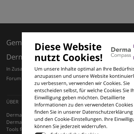
Gemeinsam für Exzellenz in der
Diese Website
nutzt Cookies!
Dermatologie
Um unsere Inhalte optimal an Ihre Bedürfni
In Zusammenarbeit mit dem European Dermatology
anzupassen und unsere Website kontinuierl
Forum (EDF) und Euroderm Excellence
zu verbessern, verwenden wir Cookies. Sie
entscheiden selbst, für welche Cookies Sie I
Einwilligung geben möchten. Detaillierte
ÜBER
Informationen zu den verwendeten Cookies
finden Sie in unserer Datenschutzerklärung
DermaCompass ist Ihr digitaler Kompass für die
und den Cookie-Einstellungen. Ihre Einwilli
Dermatologie – mit Wissen, Bildern und praktischen
können Sie jederzeit widerrufen.
Tools für den klinischen Alltag.