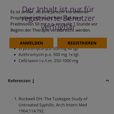
Der Inhalt ist nur für
Es ist unklar, ob eine Jarisch- Herxheimer
registrierte Benutzer
Prophylaxe gebraucht wird. Ggf. kann
Prednisolon 50 mg p.o. einmalig 1 Stunde vor
verfügbar
Beginn der Therapie verarbreicht werden.
Bei Penicillin-Allergie:
ANMELDEN
REGISTRIEREN
Erythromycin p.o 500 mg 4x tgl.
Azithromycin p.o. 500 mg 1x tgl.
Ceftriaxon i.v./i.m. 250-1000 mg
Referenzen
Rockwell DH. The Tuskegee Study of
Untreated Syphilis.
Arch Intern Med
1964;114:792.