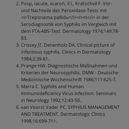
Posp, iacute, scaron, il L, Kratochvil F. Vor-
und Nachteile des Peroxidase-Tests mit
<i>Treponema pallidu</i><i>m</i> in der
Serodiagnostik von Syphilis im Vergleich mit
dem FTA-ABS-Test. Dermatology 1974;149:78-
83.
Crissey JT, Denenholz DA. Clinical picture of
infectious syphilis.
Clinics in Dermatology
1984;2:39-61.
Prange HW. Diagnostische Maßnahmen und
Kriterien der Neurosyphilis. DMW - Deutsche
Medizinische Wochenschrift 1986;111:625-7.
Marra C. Syphilis and Human
Immunodeficiency Virus Infection.
Seminars
in Neurology 1992;12:43-50.
van Voorst Vader PC. SYPHILIS MANAGEMENT
AND TREATMENT.
Dermatologic Clinics
1998;16:699-711.