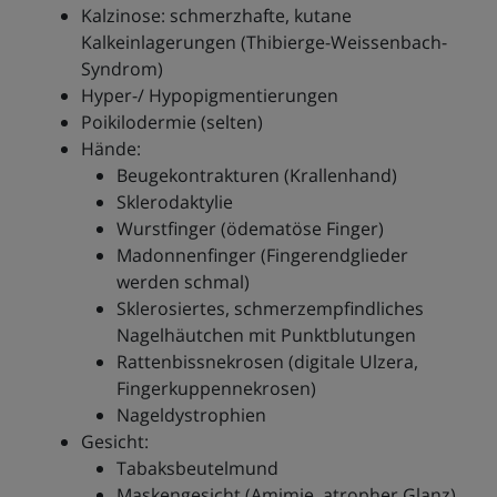
Kalzinose: schmerzhafte, kutane
Kalkeinlagerungen (Thibierge-Weissenbach-
Syndrom)
Hyper-/ Hypopigmentierungen
Poikilodermie (selten)
Hände:
Beugekontrakturen (Krallenhand)
Sklerodaktylie
Wurstfinger (ödematöse Finger)
Madonnenfinger (Fingerendglieder
werden schmal)
Sklerosiertes, schmerzempfindliches
Nagelhäutchen mit Punktblutungen
Rattenbissnekrosen (digitale Ulzera,
Fingerkuppennekrosen)
Nageldystrophien
Gesicht:
Tabaksbeutelmund
Maskengesicht (Amimie, atropher Glanz)