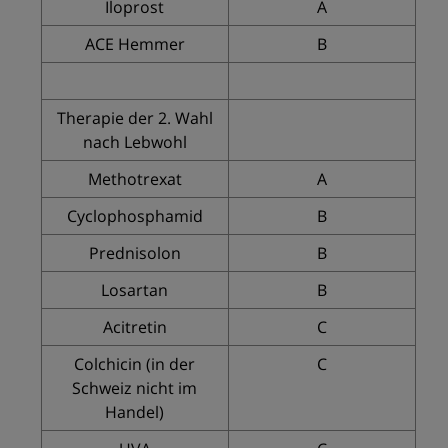
Iloprost
A
ACE Hemmer
B
Therapie der 2. Wahl
nach Lebwohl
Methotrexat
A
Cyclophosphamid
B
Prednisolon
B
Losartan
B
Acitretin
C
Colchicin (in der
C
Schweiz nicht im
Handel)