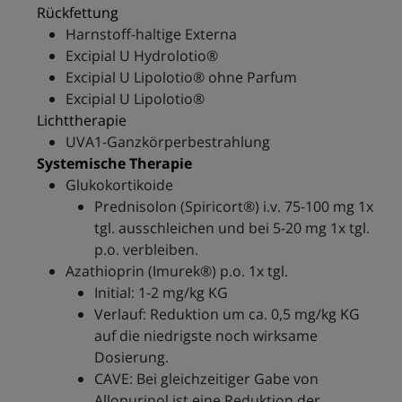
Rückfettung
Harnstoff-haltige Externa
Excipial U Hydrolotio®
Excipial U Lipolotio® ohne Parfum
Excipial U Lipolotio®
Lichttherapie
UVA1-Ganzkörperbestrahlung
Systemische Therapie
Glukokortikoide
Prednisolon (Spiricort®) i.v. 75-100 mg 1x
tgl. ausschleichen und bei 5-20 mg 1x tgl.
p.o. verbleiben.
Azathioprin (Imurek®) p.o. 1x tgl.
Initial: 1-2 mg/kg KG
Verlauf: Reduktion um ca. 0,5 mg/kg KG
auf die niedrigste noch wirksame
Dosierung.
CAVE: Bei gleichzeitiger Gabe von
Allopurinol ist eine Reduktion der