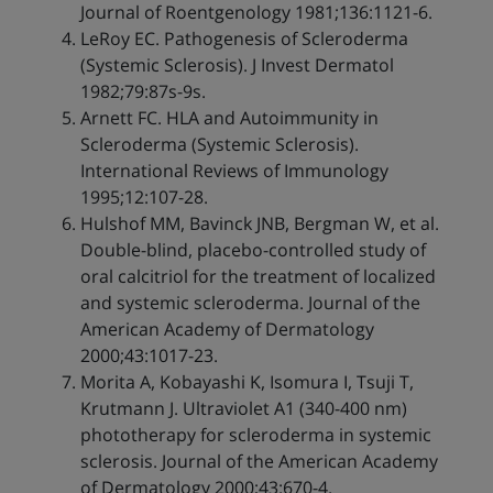
Journal of Roentgenology 1981;136:1121-6.
LeRoy EC. Pathogenesis of Scleroderma
(Systemic Sclerosis). J Invest Dermatol
1982;79:87s-9s.
Arnett FC. HLA and Autoimmunity in
Scleroderma (Systemic Sclerosis).
International Reviews of Immunology
1995;12:107-28.
Hulshof MM, Bavinck JNB, Bergman W, et al.
Double-blind, placebo-controlled study of
oral calcitriol for the treatment of localized
and systemic scleroderma. Journal of the
American Academy of Dermatology
2000;43:1017-23.
Morita A, Kobayashi K, Isomura I, Tsuji T,
Krutmann J. Ultraviolet A1 (340-400 nm)
phototherapy for scleroderma in systemic
sclerosis. Journal of the American Academy
of Dermatology 2000;43:670-4.