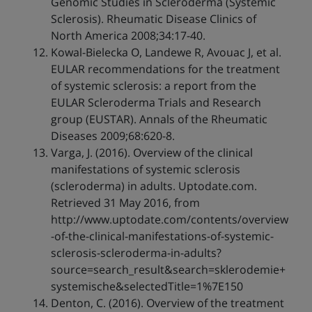
Genomic Studies in Scleroderma (Systemic
Sclerosis). Rheumatic Disease Clinics of
North America 2008;34:17-40.
Kowal-Bielecka O, Landewe R, Avouac J, et al.
EULAR recommendations for the treatment
of systemic sclerosis: a report from the
EULAR Scleroderma Trials and Research
group (EUSTAR). Annals of the Rheumatic
Diseases 2009;68:620-8.
Varga, J. (2016). Overview of the clinical
manifestations of systemic sclerosis
(scleroderma) in adults. Uptodate.com.
Retrieved 31 May 2016, from
http://www.uptodate.com/contents/overview
-of-the-clinical-manifestations-of-systemic-
sclerosis-scleroderma-in-adults?
source=search_result&search=sklerodemie+
systemische&selectedTitle=1%7E150
Denton, C. (2016). Overview of the treatment