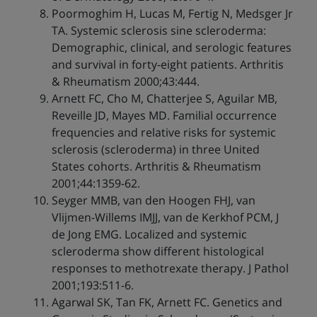
Poormoghim H, Lucas M, Fertig N, Medsger Jr
TA. Systemic sclerosis sine scleroderma:
Demographic, clinical, and serologic features
and survival in forty-eight patients. Arthritis
& Rheumatism 2000;43:444.
Arnett FC, Cho M, Chatterjee S, Aguilar MB,
Reveille JD, Mayes MD. Familial occurrence
frequencies and relative risks for systemic
sclerosis (scleroderma) in three United
States cohorts. Arthritis & Rheumatism
2001;44:1359-62.
Seyger MMB, van den Hoogen FHJ, van
Vlijmen-Willems IMJJ, van de Kerkhof PCM, J
de Jong EMG. Localized and systemic
scleroderma show different histological
responses to methotrexate therapy. J Pathol
2001;193:511-6.
Agarwal SK, Tan FK, Arnett FC. Genetics and