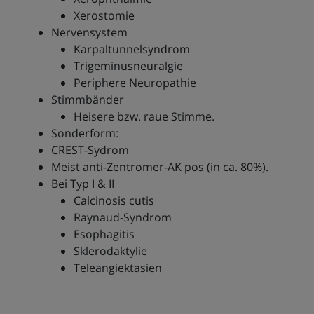
Xerostomie
Nervensystem
Karpaltunnelsyndrom
Trigeminusneuralgie
Periphere Neuropathie
Stimmbänder
Heisere bzw. raue Stimme.
Sonderform:
CREST-Sydrom
Meist anti-Zentromer-AK pos (in ca. 80%).
Bei Typ I & II
Calcinosis cutis
Raynaud-Syndrom
Esophagitis
Sklerodaktylie
Teleangiektasien