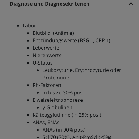
Diagnose und Diagnosekriterien
Labor
Blutbild (Anämie)
Entzündungswerte (BSG ↑, CRP ↑)
Leberwerte
Nierenwerte
U-Status
Leukozyturie, Erythrozyturie oder
Proteinurie
Rh-Faktoren
In bis zu 30% pos.
Eiweiselektrophorese
γ-Globuline ↑
Kälteagglutinine (in 25% pos.)
ANAs, ENAs
ANAs (in 90% pos.)
Scl 70 (70%), Anit-PmScl (<5%),