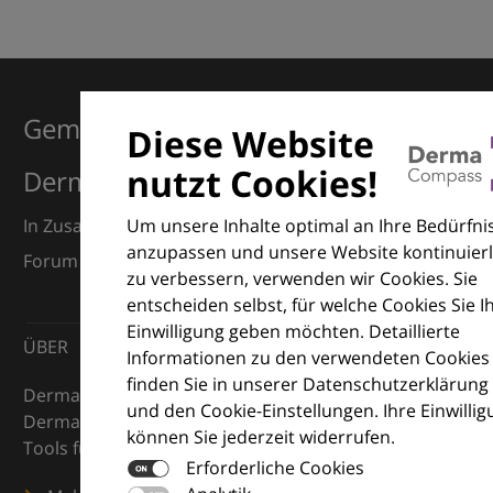
Gemeinsam für Exzellenz in der
Diese Website
nutzt Cookies!
Dermatologie
Um unsere Inhalte optimal an Ihre Bedürfni
In Zusammenarbeit mit dem European Dermatology
anzupassen und unsere Website kontinuierl
Forum (EDF) und Euroderm Excellence
zu verbessern, verwenden wir Cookies. Sie
entscheiden selbst, für welche Cookies Sie I
Einwilligung geben möchten. Detaillierte
ÜBER
Informationen zu den verwendeten Cookies
finden Sie in unserer Datenschutzerklärung
DermaCompass ist Ihr digitaler Kompass für die
und den Cookie-Einstellungen. Ihre Einwilli
Dermatologie – mit Wissen, Bildern und praktischen
können Sie jederzeit widerrufen.
Tools für den klinischen Alltag.
Erforderliche Cookies