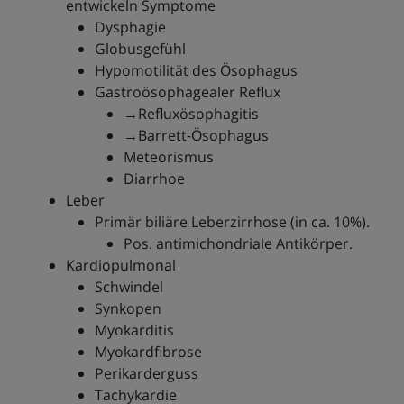
entwickeln Symptome
Dysphagie
Globusgefühl
Hypomotilität des Ösophagus
Gastroösophagealer Reflux
→Refluxösophagitis
→Barrett-Ösophagus
Meteorismus
Diarrhoe
Leber
Primär biliäre Leberzirrhose (in ca. 10%).
Pos. antimichondriale Antikörper.
Kardiopulmonal
Schwindel
Synkopen
Myokarditis
Myokardfibrose
Perikarderguss
Tachykardie