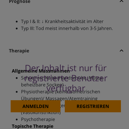
Prognose
Typ I & II: ↓ Krankheitsaktivität im Alter
Typ III: Tod meist innerhalb von 3-5 Jahren.
Therapie
Der Inhalt ist nur für
Allgemeine Massnahmen
registrierte Benutzer
Schutz vor Kälte (Handschuhe, Mütze,
beheizbare Socken)
verfügbar
Physiotherapie (keine isometrischen
Übungen)/ Massagen/Atemtraining
Nikotinstop, falls geraucht wird
ANMELDEN
REGISTRIEREN
(Vasokonstriktion)
Psychotherapie
Topische Therapie