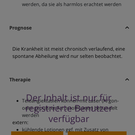
werden, da sie als harmlos erachtet werden
Prognose
Die Krankheit ist meist chronisch verlaufend, eine
spontane Abheilung wird nur selten beobachtet.
Therapie
Der Inhalt ist nur für
Teleangiektasien können mit Laser (Argon-
registrierte Benutzer
oder gepulster Farbstoff-Laser) behandelt
werden
verfügbar
extern:
kühlende Lotionen ggf. mit Zusatz von