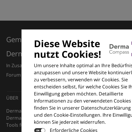
Gemeinsam für Exzellenz in der
Diese Website
nutzt Cookies!
Dermatologie
Um unsere Inhalte optimal an Ihre Bedürfni
In Zusammenarbeit mit dem European Dermatology
anzupassen und unsere Website kontinuierl
Forum (EDF) und Euroderm Excellence
zu verbessern, verwenden wir Cookies. Sie
entscheiden selbst, für welche Cookies Sie I
Einwilligung geben möchten. Detaillierte
ÜBER
Informationen zu den verwendeten Cookies
finden Sie in unserer Datenschutzerklärung
DermaCompass ist Ihr digitaler Kompass für die
und den Cookie-Einstellungen. Ihre Einwilli
Dermatologie – mit Wissen, Bildern und praktischen
können Sie jederzeit widerrufen.
Tools für den klinischen Alltag.
Erforderliche Cookies