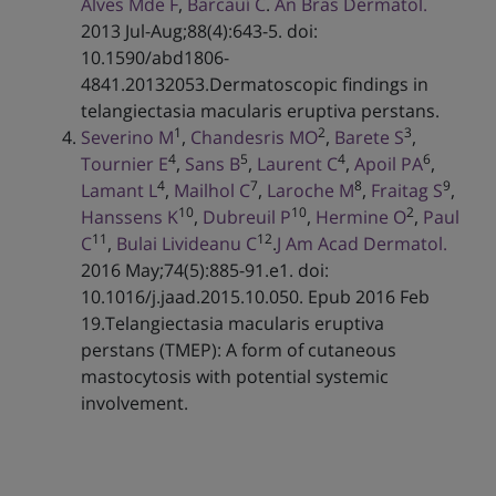
Alves Mde F
,
Barcauí C
.
An Bras Dermatol.
2013 Jul-Aug;88(4):643-5. doi:
10.1590/abd1806-
4841.20132053.Dermatoscopic findings in
telangiectasia macularis eruptiva perstans.
1
2
3
Severino M
,
Chandesris MO
,
Barete S
,
4
5
4
6
Tournier E
,
Sans B
,
Laurent C
,
Apoil PA
,
4
7
8
9
Lamant L
,
Mailhol C
,
Laroche M
,
Fraitag S
,
10
10
2
Hanssens K
,
Dubreuil P
,
Hermine O
,
Paul
11
12
C
,
Bulai Livideanu C
.
J Am Acad Dermatol.
2016 May;74(5):885-91.e1. doi:
10.1016/j.jaad.2015.10.050. Epub 2016 Feb
19.Telangiectasia macularis eruptiva
perstans (TMEP): A form of cutaneous
mastocytosis with potential systemic
involvement.