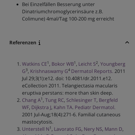
Bei Einzelfällen Besserung unter
Dinatriumchromoglycerinsäure z.B.
Colimune) 4mal/Tag 100-200 mg erreicht
Referenzen
1
1
2
Watkins CE
,
Bokor WB
,
Leicht S
,
Youngberg
3
4
G
,
Krishnaswamy G
Dermatol Reports.
2011
Jul 29;3(1):e12. doi: 10.4081/dr.2011.e12.
eCollection 2011. Telangiectasia macularis
eruptiva perstans: more than skin deep.
1
Chang A
,
Tung RC
,
Schlesinger T
,
Bergfeld
WF
,
Dijkstra J
,
Kahn TA
.
Pediatr Dermatol.
2001 Jul-Aug;18(4):271-6. Familial cutaneous
mastocytosis.
1
Unterstell N
,
Lavorato FG
,
Nery NS
,
Mann D
,