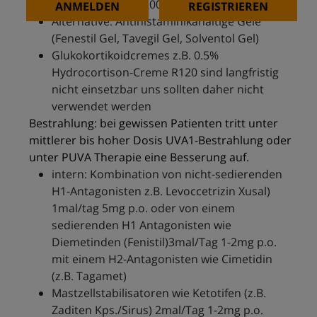
Polidocanol 5% R200
ANMELDEN
REGISTRIEREN
Alternative: Antihistaminikahaltige Gele
(Fenestil Gel, Tavegil Gel, Solventol Gel)
Glukokortikoidcremes z.B. 0.5%
Hydrocortison-Creme R120 sind langfristig
nicht einsetzbar uns sollten daher nicht
verwendet werden
Bestrahlung: bei gewissen Patienten tritt unter
mittlerer bis hoher Dosis UVA1-Bestrahlung oder
unter PUVA Therapie eine Besserung auf.
intern: Kombination von nicht-sedierenden
H1-Antagonisten z.B. Levoccetrizin Xusal)
1mal/tag 5mg p.o. oder von einem
sedierenden H1 Antagonisten wie
Diemetinden (Fenistil)3mal/Tag 1-2mg p.o.
mit einem H2-Antagonisten wie Cimetidin
(z.B. Tagamet)
Mastzellstabilisatoren wie Ketotifen (z.B.
Zaditen Kps./Sirus) 2mal/Tag 1-2mg p.o.