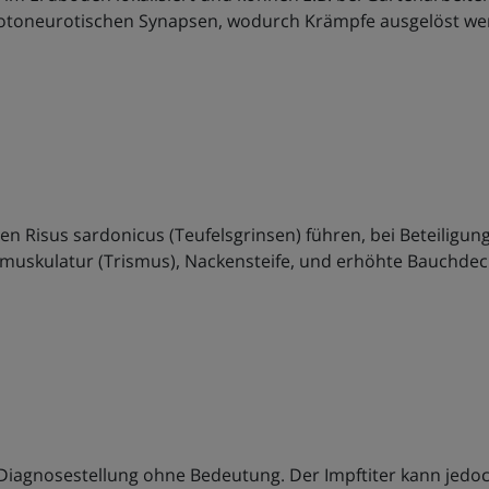
motoneurotischen Synapsen, wodurch Krämpfe ausgelöst we
n Risus sardonicus (Teufelsgrinsen) führen, bei Beteilig
rmuskulatur (Trismus), Nackensteife, und erhöhte Bauchd
e Diagnosestellung ohne Bedeutung. Der Impftiter kann jed