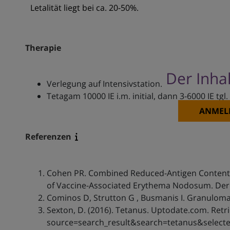
Letalität liegt bei ca. 20-50%.
Therapie
Der Inhal
Verlegung auf Intensivstation.
Tetagam 10000 IE i.m. initial, dann 3-6000 IE tgl.
ANMEL
Referenzen
Cohen PR. Combined Reduced-Antigen Content T
of Vaccine-Associated Erythema Nodosum. Derm
Cominos D, Strutton G , Busmanis I. Granuloma
Sexton, D. (2016). Tetanus. Uptodate.com. Ret
source=search_result&search=tetanus&select