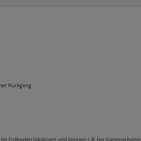
her Rückgang.
 im Erdboden lokalisiert und können z.B. bei Gartenarbeite