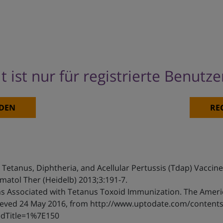
t ist nur für registrierte Benutz
DEN
RE
etanus, Diphtheria, and Acellular Pertussis (Tdap) Vacci
atol Ther (Heidelb) 2013;3:191-7.
s Associated with Tetanus Toxoid Immunization. The Ameri
rieved 24 May 2016, from http://www.uptodate.com/content
edTitle=1%7E150