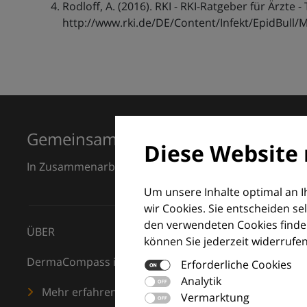
Rodloff, A. (2016). RKI - RKI-Ratgeber für Ärzte 
http://www.rki.de/DE/Content/Infekt/EpidBull/
Gemeinsam für Exzellenz in der Der
Diese Website 
In Zusammenarbeit mit dem European Dermatology F
Um unsere Inhalte optimal an 
wir Cookies. Sie entscheiden se
den verwendeten Cookies finden
ÜBER
können Sie jederzeit widerrufen
DermaCompass ist Ihr digitaler Kompass für die Dermat
Erforderliche Cookies
Analytik
Mehr erfahren
Vermarktung