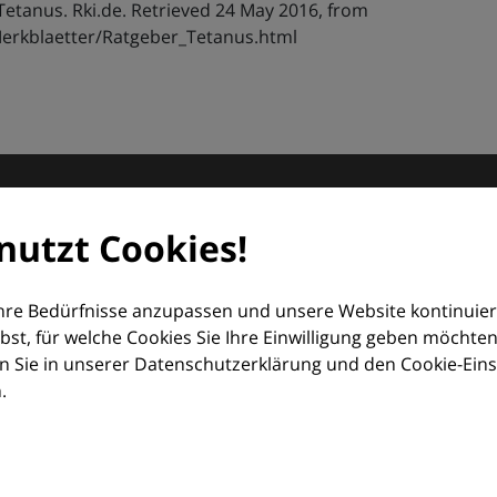
- Tetanus. Rki.de. Retrieved 24 May 2016, from
Merkblaetter/Ratgeber_Tetanus.html
matologie
nutzt Cookies!
orum (EDF) und Euroderm Excellence
Ihre Bedürfnisse anzupassen und unsere Website kontinuier
lbst, für welche Cookies Sie Ihre Einwilligung geben möchten
 Sie in unserer Datenschutzerklärung und den Cookie-Einste
.
ologie – mit Wissen, Bildern und praktischen Tools für den 