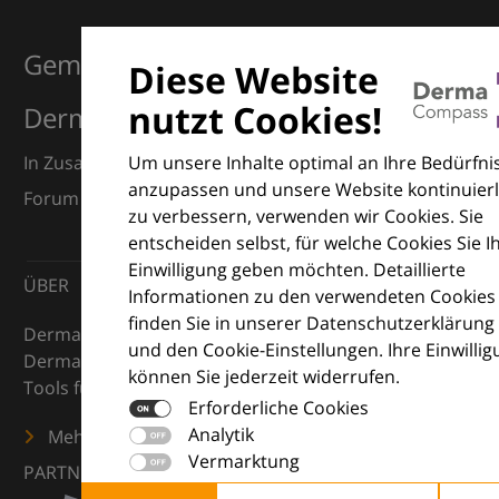
Gemeinsam für Exzellenz in der
Diese Website
nutzt Cookies!
Dermatologie
Um unsere Inhalte optimal an Ihre Bedürfni
In Zusammenarbeit mit dem European Dermatology
anzupassen und unsere Website kontinuierl
Forum (EDF) und Euroderm Excellence
zu verbessern, verwenden wir Cookies. Sie
entscheiden selbst, für welche Cookies Sie I
Einwilligung geben möchten. Detaillierte
ÜBER
Informationen zu den verwendeten Cookies
finden Sie in unserer Datenschutzerklärung
DermaCompass ist Ihr digitaler Kompass für die
und den Cookie-Einstellungen. Ihre Einwilli
Dermatologie – mit Wissen, Bildern und praktischen
können Sie jederzeit widerrufen.
Tools für den klinischen Alltag.
Erforderliche Cookies
Analytik
Mehr erfahren
Vermarktung
PARTNER