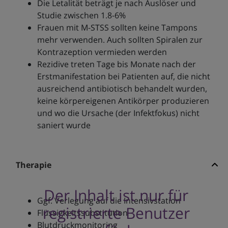
Die Letalität beträgt je nach Auslöser und
Studie zwischen 1.8-6%
Frauen mit M-STSS sollten keine Tampons
mehr verwenden. Auch sollten Spiralen zur
Kontrazeption vermieden werden
Rezidive treten Tage bis Monate nach der
Erstmanifestation bei Patienten auf, die nicht
ausreichend antibiotisch behandelt wurden,
keine körpereigenen Antikörper produzieren
und wo die Ursache (der Infektfokus) nicht
saniert wurde
Therapie
Der Inhalt ist nur für
Ggf. Verlegung auf die Intensivstation
registrierte Benutzer
Flüssigkeitssubstitution
Blutdruckmonitoring