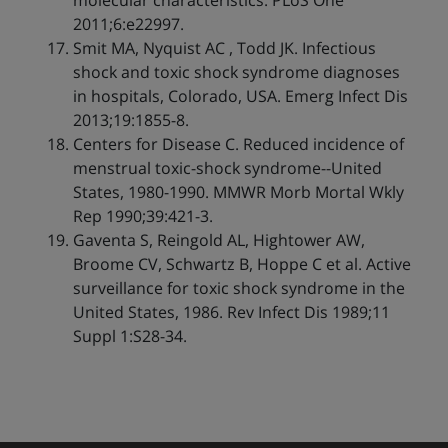
molecular characteristics. PLoS One
2011;6:e22997.
Smit MA, Nyquist AC , Todd JK. Infectious
shock and toxic shock syndrome diagnoses
in hospitals, Colorado, USA. Emerg Infect Dis
2013;19:1855-8.
Centers for Disease C. Reduced incidence of
menstrual toxic-shock syndrome--United
States, 1980-1990. MMWR Morb Mortal Wkly
Rep 1990;39:421-3.
Gaventa S, Reingold AL, Hightower AW,
Broome CV, Schwartz B, Hoppe C et al. Active
surveillance for toxic shock syndrome in the
United States, 1986. Rev Infect Dis 1989;11
Suppl 1:S28-34.