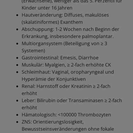
(Erwachsene), weniger als das 5. Perzentil für
Kinder unter 16 Jahren
Hautveränderung: Diffuses, makulöses
(skalatiniformes) Exanthem
Abschuppung: 1-2 Wochen nach Beginn der
Erkrankung, insbesondere palmoplantar.
Multiorgansystem (Beteiligung von ≥ 3
Systemen)
Gastrointestinal: Emesis, Diarrhoe
Muskulär: Myalgien, ≥ 2-fach erhöhte CK
Schleimhaut: Vaginal, oropharyngeal und
Hyperämie der Konjunktiven
Renal: Harnstoff oder Kreatinin ≥ 2-fach
erhöht
Leber: Bilirubin oder Transaminasen ≥ 2-fach
erhöht
Hämatologisch: <100000 Thrombozyten
ZNS: Orientierungslosigkeit,
Bewusstseinsveränderungen ohne fokale