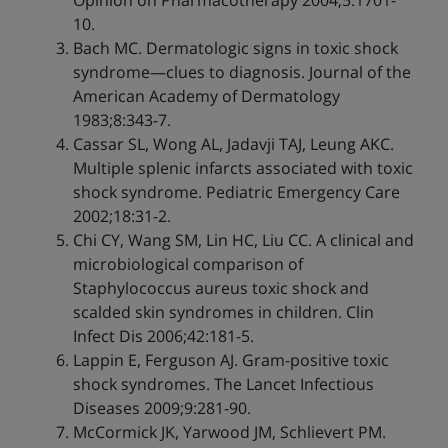
Opinion on Pharmacotherapy 2004;5:1701-
10.
Bach MC. Dermatologic signs in toxic shock
syndrome—clues to diagnosis. Journal of the
American Academy of Dermatology
1983;8:343-7.
Cassar SL, Wong AL, Jadavji TAJ, Leung AKC.
Multiple splenic infarcts associated with toxic
shock syndrome. Pediatric Emergency Care
2002;18:31-2.
Chi CY, Wang SM, Lin HC, Liu CC. A clinical and
microbiological comparison of
Staphylococcus aureus toxic shock and
scalded skin syndromes in children. Clin
Infect Dis 2006;42:181-5.
Lappin E, Ferguson AJ. Gram-positive toxic
shock syndromes. The Lancet Infectious
Diseases 2009;9:281-90.
McCormick JK, Yarwood JM, Schlievert PM.