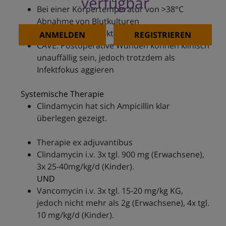
verfügbar
Bei einer Körpertemperatur von >38°C
Abnahme von Blutkulturen
Beseitung des Infektfokus
ANMELDEN
REGISTRIEREN
CAVE: Postoperative Wunden können klinisch
unauffällig sein, jedoch trotzdem als
Infektfokus aggieren
Systemische Therapie
Clindamycin hat sich Ampicillin klar
überlegen gezeigt.
Therapie ex adjuvantibus
Clindamycin i.v. 3x tgl. 900 mg (Erwachsene),
3x 25-40mg/kg/d (Kinder).
UND
Vancomycin i.v. 3x tgl. 15-20 mg/kg KG,
jedoch nicht mehr als 2g (Erwachsene), 4x tgl.
10 mg/kg/d (Kinder).