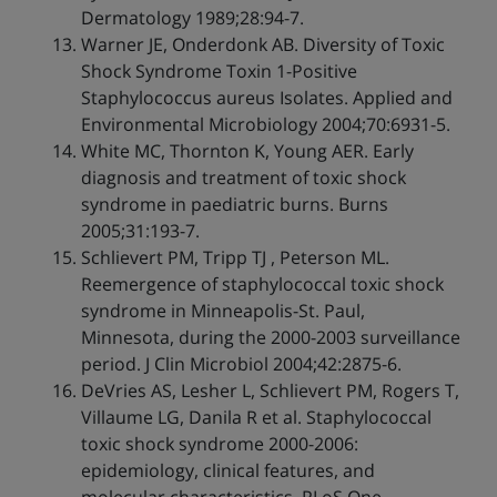
Dermatology 1989;28:94-7.
Warner JE, Onderdonk AB. Diversity of Toxic
Shock Syndrome Toxin 1-Positive
Staphylococcus aureus Isolates. Applied and
Environmental Microbiology 2004;70:6931-5.
White MC, Thornton K, Young AER. Early
diagnosis and treatment of toxic shock
syndrome in paediatric burns. Burns
2005;31:193-7.
Schlievert PM, Tripp TJ , Peterson ML.
Reemergence of staphylococcal toxic shock
syndrome in Minneapolis-St. Paul,
Minnesota, during the 2000-2003 surveillance
period. J Clin Microbiol 2004;42:2875-6.
DeVries AS, Lesher L, Schlievert PM, Rogers T,
Villaume LG, Danila R et al. Staphylococcal
toxic shock syndrome 2000-2006:
epidemiology, clinical features, and