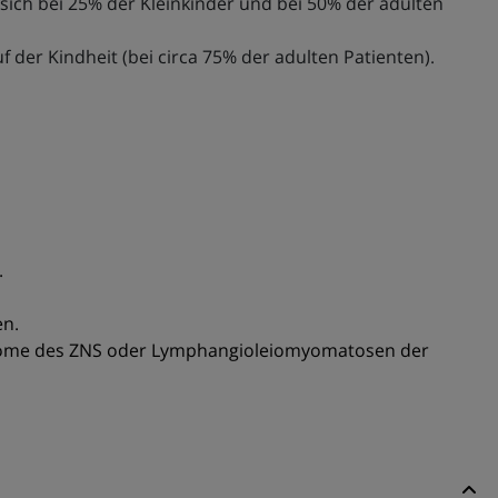
sich bei 25% der Kleinkinder und bei 50% der adulten
der Kindheit (bei circa 75% der adulten Patienten).
.
en.
tome des ZNS oder Lymphangioleiomyomatosen der