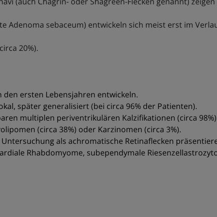
nävi (auch Chagrin- oder Shagreen-Flecken genannt) zeigen 
e Adenoma sebaceum) entwickeln sich meist erst im Verlauf 
circa 20%).
 den ersten Lebensjahren entwickeln.
kal, später generalisiert (bei circa 96% der Patienten).
ren multiplen periventrikulären Kalzifikationen (circa 98%)
lipomen (circa 38%) oder Karzinomen (circa 3%).
 Untersuchung als achromatische Retinaflecken präsentier
kardiale Rhabdomyome, subependymale Riesenzellastrozy