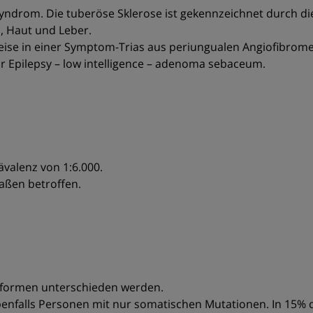
yndrom. Die tuberöse Sklerose ist gekennzeichnet durch d
, Haut und Leber.
rweise in einer Symptom-Trias aus periungualen Angiofibrom
ür Epilepsy – low intelligence – adenoma sebaceum.
valenz von 1:6.000.
maßen betroffen.
fsformen unterschieden werden.
enfalls Personen mit nur somatischen Mutationen. In 15% de