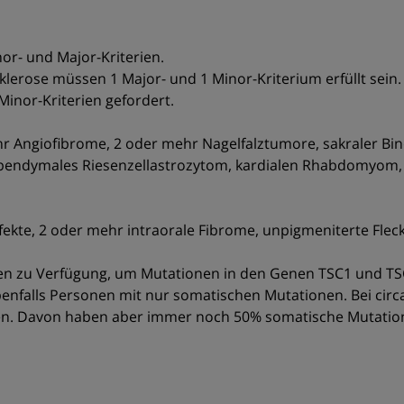
nor- und Major-Kriterien.
erose müssen 1 Major- und 1 Minor-Kriterium erfüllt sein. F
Minor-Kriterien gefordert.
r Angiofibrome, 2 oder mehr Nagelfalztumore, sakraler B
ependymales Riesenzellastrozytom, kardialen Rhabdomyom
kte, 2 oder mehr intraorale Fibrome, unpigmeniterte Flecke
n zu Verfügung, um Mutationen in den Genen TSC1 und TSC2
benfalls Personen mit nur somatischen Mutationen. Bei cir
n. Davon haben aber immer noch 50% somatische Mutatio