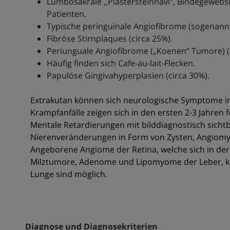
Lumbosakrale ,,Plastersteinnävi“, Bindegewebs
Patienten.
Typische peringuinale Angiofibrome (sogenannt
Fibröse Stirnplaques (circa 25%).
Periunguale Angiofibrome („Koenen“ Tumore) (
Häufig finden sich Cafe-au-lait-Flecken.
Papulöse Gingivahyperplasien (circa 30%).
Extrakutan können sich neurologische Symptome in
Krampfanfälle zeigen sich in den ersten 2-3 Jahren fo
Mentale Retardierungen mit bilddiagnostisch sichtba
Nierenveränderungen in Form von Zysten, Angiomyo
Angeborene Angiome der Retina, welche sich in der
Milztumore, Adenome und Lipomyome der Leber, 
Lunge sind möglich.
Diagnose und Diagnosekriterien