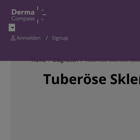
Anmelden
Signup
Home
Diagnosen
Tuberöse Sklerose (Bou
Tuberöse Skle