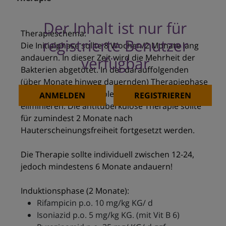
Der Inhalt ist nur für
Therapieschema:
registrierte Benutzer
Die Initialphase sollte 8 Wochen/2 Monate lang
andauern. In dieser Zeit wird die Mehrheit der
verfügbar
Bakterien abgetötet. In der darauffolgenden
(über Monate hinweg dauernden) Therapiephase
wird versucht, die verbleibenden Bakterien zu
ANMELDEN
REGISTRIEREN
eliminieren. Die antituberkulöse Therapie sollte
für zumindest 2 Monate nach
Hauterscheinungsfreiheit fortgesetzt werden.
Die Therapie sollte individuell zwischen 12-24,
jedoch mindestens 6 Monate andauern!
Induktionsphase (2 Monate):
Rifampicin p.o. 10 mg/kg KG/ d
Isoniazid p.o. 5 mg/kg KG. (mit Vit B 6)