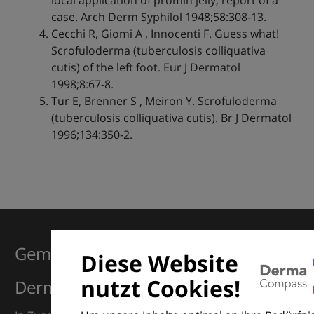
local application of promin jelly; report of a
case. Arch Derm Syphilol 1948;58:308-13.
Cecchi R, Giomi A , Innocenti F. Guess what!
Scrofuloderma (tuberculosis colliquativa
cutis) of the left foot. Eur J Dermatol
1998;8:67-8.
Tur E, Brenner S , Meiron Y. Scrofuloderma
(tuberculosis colliquativa cutis). Br J Dermatol
1996;134:350-2.
Gemeinsam für Exzellenz in der
Diese Website
nutzt Cookies!
Dermatologie