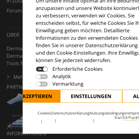
Um unsere Inhalte optimal an Ihre Bedürfni
In Zusammenarbeit mit dem European Dermatology
anzupassen und unsere Website kontinuierl
Forum (EDF) und Euroderm Excellence
zu verbessern, verwenden wir Cookies. Sie
entscheiden selbst, für welche Cookies Sie I
Einwilligung geben möchten. Detaillierte
ÜBER
Informationen zu den verwendeten Cookies
finden Sie in unserer Datenschutzerklärung
DermaCompass ist Ihr digitaler Kompass für die
und den Cookie-Einstellungen. Ihre Einwilli
Dermatologie – mit Wissen, Bildern und praktischen
können Sie jederzeit widerrufen.
Tools für den klinischen Alltag.
Erforderliche Cookies
Analytik
Mehr erfahren
Vermarktung
PARTNER
ALLE AKZEPTIEREN
EINSTELLUNGEN
A
Cookies
Datenschutzerklärung
Nutzungsbedingungen
Impr
INFORMATIONEN