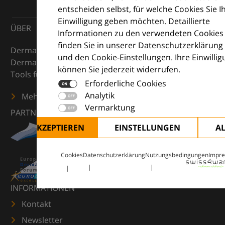
entscheiden selbst, für welche Cookies Sie I
Einwilligung geben möchten. Detaillierte
ÜBER
Informationen zu den verwendeten Cookies
finden Sie in unserer Datenschutzerklärung
DermaCompass ist Ihr digitaler Kompass für die
und den Cookie-Einstellungen. Ihre Einwilli
Dermatologie – mit Wissen, Bildern und praktischen
können Sie jederzeit widerrufen.
Tools für den klinischen Alltag.
Erforderliche Cookies
Analytik
Mehr erfahren
Vermarktung
PARTNER
ALLE AKZEPTIEREN
EINSTELLUNGEN
A
Cookies
Datenschutzerklärung
Nutzungsbedingungen
Impr
INFORMATIONEN
Kontakt
Newsletter