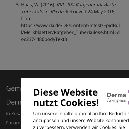
Haas, W. (2016).
RKI - RKI-Ratgeber für Ärzte -
Tuberkulose
.
Rki.de
. Retrieved 24 May 2016,
from
https://www.rki.de/DE/Content/Infekt/EpidBul
l/Merkblaetter/Ratgeber_Tuberkulose.html#d
oc2374486bodyText3
Gemeinsam für Exzellenz in der
Diese Website
nutzt Cookies!
Dermatologie
Um unsere Inhalte optimal an Ihre Bedürfni
In Zusammenarbeit mit dem European Dermatology
anzupassen und unsere Website kontinuierl
Forum (EDF) und Euroderm Excellence
zu verbessern, verwenden wir Cookies. Sie