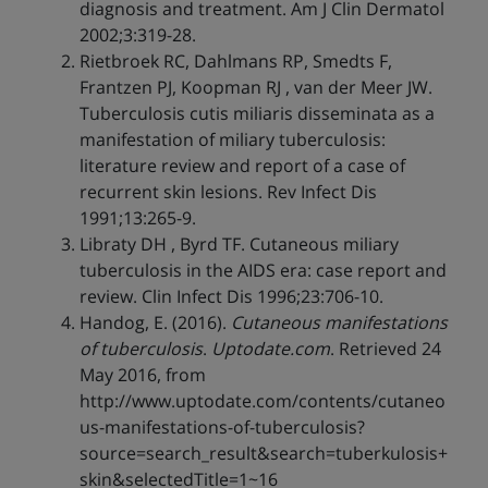
diagnosis and treatment. Am J Clin Dermatol
2002;3:319-28.
Rietbroek RC, Dahlmans RP, Smedts F,
Frantzen PJ, Koopman RJ , van der Meer JW.
Tuberculosis cutis miliaris disseminata as a
manifestation of miliary tuberculosis:
literature review and report of a case of
recurrent skin lesions. Rev Infect Dis
1991;13:265-9.
Libraty DH , Byrd TF. Cutaneous miliary
tuberculosis in the AIDS era: case report and
review. Clin Infect Dis 1996;23:706-10.
Handog, E. (2016).
Cutaneous manifestations
of tuberculosis
.
Uptodate.com
. Retrieved 24
May 2016, from
http://www.uptodate.com/contents/cutaneo
us-manifestations-of-tuberculosis?
source=search_result&search=tuberkulosis+
skin&selectedTitle=1~16