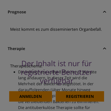
Prognose
Meist kommt es zum disseminierten Organbefall.
Therapie
Der Inhalt ist nur für
Therapieschema:
registrierte Benutzer
Die Initialphase sollte 8 Wochen/2 Monate
lang andauern. In dieser Zeit wird die
verfügbar
Mehrheit der Bakterien abgetötet. In der
darauffolgenden (über Monate hinweg
dauernden) Therapiephase wird versucht,
ANMELDEN
REGISTRIEREN
die verbleibenden Bakterien zu eliminieren.
Die antituberkulöse Therapie sollte für