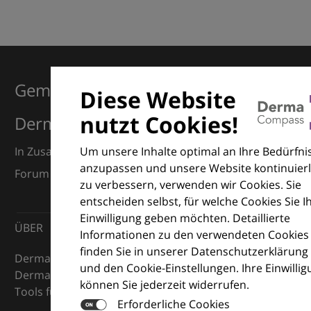
Gemeinsam für Exzellenz in der
Diese Website
nutzt Cookies!
Dermatologie
Um unsere Inhalte optimal an Ihre Bedürfni
In Zusammenarbeit mit dem European Dermatology
anzupassen und unsere Website kontinuierl
Forum (EDF) und Euroderm Excellence
zu verbessern, verwenden wir Cookies. Sie
entscheiden selbst, für welche Cookies Sie I
Einwilligung geben möchten. Detaillierte
ÜBER
Informationen zu den verwendeten Cookies
finden Sie in unserer Datenschutzerklärung
DermaCompass ist Ihr digitaler Kompass für die
und den Cookie-Einstellungen. Ihre Einwilli
Dermatologie – mit Wissen, Bildern und praktischen
können Sie jederzeit widerrufen.
Tools für den klinischen Alltag.
Erforderliche Cookies