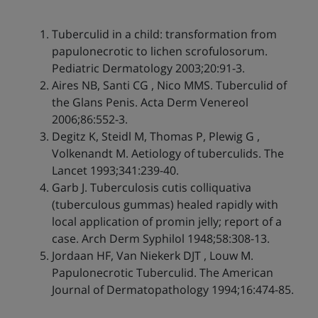
Tuberculid in a child: transformation from
papulonecrotic to lichen scrofulosorum.
Pediatric Dermatology 2003;20:91-3.
Aires NB, Santi CG , Nico MMS. Tuberculid of
the Glans Penis. Acta Derm Venereol
2006;86:552-3.
Degitz K, Steidl M, Thomas P, Plewig G ,
Volkenandt M. Aetiology of tuberculids. The
Lancet 1993;341:239-40.
Garb J. Tuberculosis cutis colliquativa
(tuberculous gummas) healed rapidly with
local application of promin jelly; report of a
case. Arch Derm Syphilol 1948;58:308-13.
Jordaan HF, Van Niekerk DJT , Louw M.
Papulonecrotic Tuberculid. The American
Journal of Dermatopathology 1994;16:474-85.