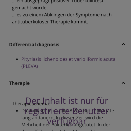
… ein ausgeprägt positiver Tuberkulintest
gemacht wurde.
… es zu einem Abklingen der Symptome nach
antituberkulöser Therapie kommt.
Differential diagnosis
Pityriasis lichenoides et varioliformis acuta
(PLEVA)
Therapie
Der Inhalt ist nur für
Therapieschema:
registrierte Benutzer
Die Initialphase sollte 8 Wochen/2 Monate
lang andauern. In dieser Zeit wird die
verfügbar
Mehrheit der Bakterien abgetötet. In der