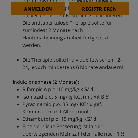
darauffolgenden (über Monate hinweg
dauernden) Therapiephase wird versucht,
ANMELDEN
REGISTRIEREN
die verbleibenden Bakterien zu eliminieren.
Die antituberkulöse Therapie sollte für
zumindest 2 Monate nach
Hauterscheinungsfreiheit fortgesetzt
werden.
Die Therapie sollte individuell zwischen 12-
24, jedoch mindestens 6 Monate andauern!
Induktionsphase (2 Monate):
Rifampicin p.o. 10 mg/kg KG/ d
Isoniazid p.o. 5 mg/kg KG. (mit Vit B 6)
Pyrazinamid p.o. 35 mg/ KG/ d ggf.
Kombination mit Allopurinol!
Ethambutol p.o. 15 mg/kg KG/ d
Eine deutliche Besserung ist in der
überwiegenden Mehrzahl der Fälle nach 1 ½