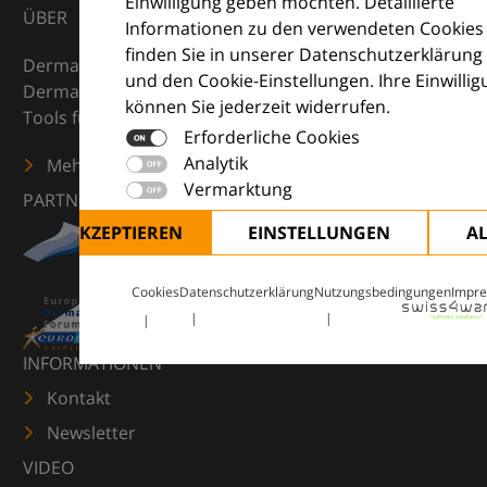
Einwilligung geben möchten. Detaillierte
ÜBER
Informationen zu den verwendeten Cookies
finden Sie in unserer Datenschutzerklärung
DermaCompass ist Ihr digitaler Kompass für die
und den Cookie-Einstellungen. Ihre Einwilli
Dermatologie – mit Wissen, Bildern und praktischen
können Sie jederzeit widerrufen.
Tools für den klinischen Alltag.
Erforderliche Cookies
Analytik
Mehr erfahren
Vermarktung
PARTNER
ALLE AKZEPTIEREN
EINSTELLUNGEN
A
Cookies
Datenschutzerklärung
Nutzungsbedingungen
Impr
INFORMATIONEN
Kontakt
Newsletter
VIDEO