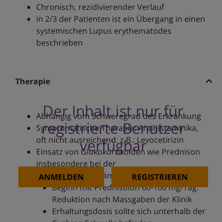
Chronisch, rezidivierender Verlauf
in 2/3 der Patienten ist ein Übergang in einen
systemischen Lupus erythematodes
beschrieben
Therapie
Der Inhalt ist nur für
Abhängig vom Schweregrad des Erkrankung
registrierte Benutzer
Symptomatische Therapie: Antihistaminika,
oft nicht ausreichend: z.B.: Levocetirizin
verfügbar
Einsatz von Glukokortikoiden wie Prednison
insbesondere bei der
hypokomplementämischen Variante:
ANMELDEN
REGISTRIEREN
Beginn mit Prednisolon 60-100 mg/Tag.
Reduktion nach Massgaben der Klinik
Erhaltungsdosis sollte sich unterhalb der