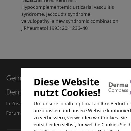
Kazatchkine M, Kahn MF:
Hypocomplementemic urticarial vasculitis
syndrome, Jaccoud’s syndrome,
valvulopathy: a new syndromic combination.
J Rheumatol 1993; 20: 1236–40
Gemeinsam für Exzellenz in der
Diese Website
nutzt Cookies!
Dermatologie
Um unsere Inhalte optimal an Ihre Bedürfni
In Zusammenarbeit mit dem European Dermatology
anzupassen und unsere Website kontinuierl
Forum (EDF) und Euroderm Excellence
zu verbessern, verwenden wir Cookies. Sie
entscheiden selbst, für welche Cookies Sie I