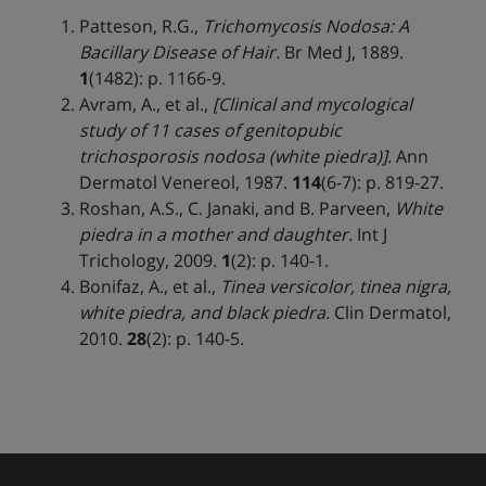
Patteson, R.G.,
Trichomycosis Nodosa: A
Bacillary Disease of Hair.
Br Med J, 1889.
1
(1482): p. 1166-9.
Avram, A., et al.,
[Clinical and mycological
study of 11 cases of genitopubic
trichosporosis nodosa (white piedra)].
Ann
Dermatol Venereol, 1987.
114
(6-7): p. 819-27.
Roshan, A.S., C. Janaki, and B. Parveen,
White
piedra in a mother and daughter.
Int J
Trichology, 2009.
1
(2): p. 140-1.
Bonifaz, A., et al.,
Tinea versicolor, tinea nigra,
white piedra, and black piedra.
Clin Dermatol,
2010.
28
(2): p. 140-5.