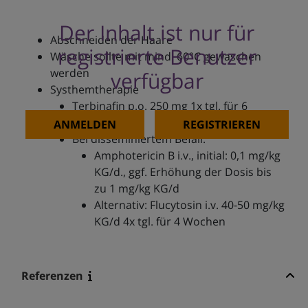
Der Inhalt ist nur für
Abschneiden der Haare
registrierte Benutzer
Wäsche sollte mit mind. 60°C gewaschen
werden
verfügbar
Systhemtherapie
Terbinafin p.o. 250 mg 1x tgl. für 6
Wochen
ANMELDEN
REGISTRIEREN
Bei disseminiertem Befall:
Amphotericin B i.v., initial: 0,1 mg/kg
KG/d., ggf. Erhöhung der Dosis bis
zu 1 mg/kg KG/d
Alternativ: Flucytosin i.v. 40-50 mg/kg
KG/d 4x tgl. für 4 Wochen
Referenzen