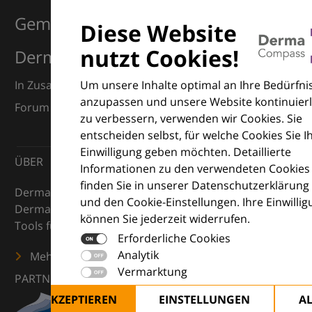
Gemeinsam für Exzellenz in der
Diese Website
nutzt Cookies!
Dermatologie
Um unsere Inhalte optimal an Ihre Bedürfni
In Zusammenarbeit mit dem European Dermatology
anzupassen und unsere Website kontinuierl
Forum (EDF) und Euroderm Excellence
zu verbessern, verwenden wir Cookies. Sie
entscheiden selbst, für welche Cookies Sie I
Einwilligung geben möchten. Detaillierte
ÜBER
Informationen zu den verwendeten Cookies
finden Sie in unserer Datenschutzerklärung
DermaCompass ist Ihr digitaler Kompass für die
und den Cookie-Einstellungen. Ihre Einwilli
Dermatologie – mit Wissen, Bildern und praktischen
können Sie jederzeit widerrufen.
Tools für den klinischen Alltag.
Erforderliche Cookies
Analytik
Mehr erfahren
Vermarktung
PARTNER
ALLE AKZEPTIEREN
EINSTELLUNGEN
A