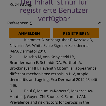
Der Inhalt ist nur für
Rückfettung.
registrierte Benutzer
verfügbar
Referenzen
ANMELDEN
REGISTRIEREN
1 Klemmer A, Anzengruber F, Kazakov D,
Navarini AA: White Scale Sign for Xeroderma.
JAMA Dermatol 2016
2 Mischo M, von Kobyletzki LB,
Brundermann E, Schmidt DA, Potthoff A,
Brockmeyer NH, Havenith M: Similar appearance,
different mechanisms: xerosis in HIV, atopic
dermatitis and ageing. Exp Dermatol 2014;23:446-
448.
3 Paul C, Maumus-Robert S, Mazereeuw-
Hautier J, Guyen CN, Saudez X, Schmitt AM:
Prevalence and risk factors for xerosis in the