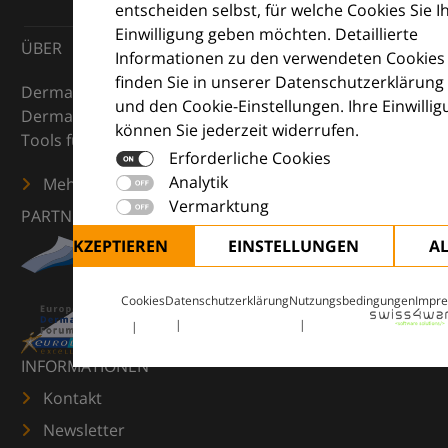
entscheiden selbst, für welche Cookies Sie I
Einwilligung geben möchten. Detaillierte
ÜBER
Informationen zu den verwendeten Cookies
finden Sie in unserer Datenschutzerklärung
DermaCompass ist Ihr digitaler Kompass für die
und den Cookie-Einstellungen. Ihre Einwilli
Dermatologie – mit Wissen, Bildern und praktischen
können Sie jederzeit widerrufen.
Tools für den klinischen Alltag.
Erforderliche Cookies
Analytik
Mehr erfahren
Vermarktung
PARTNER
ALLE AKZEPTIEREN
EINSTELLUNGEN
A
Cookies
Datenschutzerklärung
Nutzungsbedingungen
Impr
INFORMATIONEN
Kontakt
Newsletter