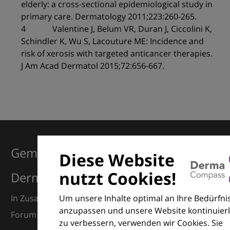
elderly: a cross-sectional epidemiological study in
primary care. Dermatology 2011;223:260-265.
4 Valentine J, Belum VR, Duran J, Ciccolini K,
Schindler K, Wu S, Lacouture ME: Incidence and
risk of xerosis with targeted anticancer therapies.
J Am Acad Dermatol 2015;72:656-667.
Gemeinsam für Exzellenz in der
Diese Website
nutzt Cookies!
Dermatologie
Um unsere Inhalte optimal an Ihre Bedürfni
In Zusammenarbeit mit dem European Dermatology
anzupassen und unsere Website kontinuierl
Forum (EDF) und Euroderm Excellence
zu verbessern, verwenden wir Cookies. Sie