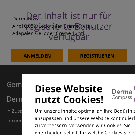
Der Inhalt ist nur für
Dermabrasio
registrierte Benutzer
Airol 0.05% Lotio oder Creme 1x tgl.
Adapalen Gel oder Creme 1x tgl.
verfügbar
ANMELDEN
REGISTRIEREN
Gemeinsam für Exzellenz in der
Diese Website
nutzt Cookies!
Dermatologie
Um unsere Inhalte optimal an Ihre Bedürfni
In Zusammenarbeit mit dem European Dermatology
anzupassen und unsere Website kontinuierl
Forum (EDF) und Euroderm Excellence
zu verbessern, verwenden wir Cookies. Sie
entscheiden selbst, für welche Cookies Sie I