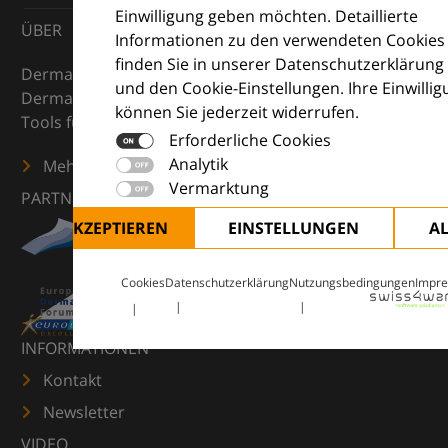
Einwilligung geben möchten. Detaillierte
ÜBER
Informationen zu den verwendeten Cookies
finden Sie in unserer Datenschutzerklärung
DermaCompass ist Ihr digitaler Kompass für die
und den Cookie-Einstellungen. Ihre Einwilli
Dermatologie – mit Wissen, Bildern und praktischen
können Sie jederzeit widerrufen.
Tools für den klinischen Alltag.
Erforderliche Cookies
Analytik
Mehr erfahren
Vermarktung
PARTNER
ALLE AKZEPTIEREN
EINSTELLUNGEN
A
Cookies
Datenschutzerklärung
Nutzungsbedingungen
Impr
INFORMATIONEN
Kontakt
Newsletter
VIDEO