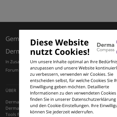
Gemeinsam für Exzellenz in der
Diese Website
nutzt Cookies!
Dermatologie
Um unsere Inhalte optimal an Ihre Bedürfni
In Zusammenarbeit mit dem European Dermatology
anzupassen und unsere Website kontinuierl
Forum (EDF) und Euroderm Excellence
zu verbessern, verwenden wir Cookies. Sie
entscheiden selbst, für welche Cookies Sie I
Einwilligung geben möchten. Detaillierte
ÜBER
Informationen zu den verwendeten Cookies
finden Sie in unserer Datenschutzerklärung
DermaCompass ist Ihr digitaler Kompass für die
und den Cookie-Einstellungen. Ihre Einwilli
Dermatologie – mit Wissen, Bildern und praktischen
können Sie jederzeit widerrufen.
Tools für den klinischen Alltag.