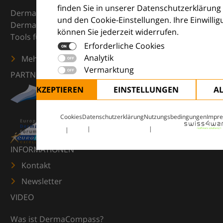
finden Sie in unserer Datenschutzerklärung
DermaCompass ist Ihr digitaler Kompass für die
und den Cookie-Einstellungen. Ihre Einwilli
Dermatologie – mit Wissen, Bildern und praktischen
können Sie jederzeit widerrufen.
Tools für den klinischen Alltag.
Erforderliche Cookies
Analytik
Mehr erfahren
Vermarktung
PARTNER
ALLE AKZEPTIEREN
EINSTELLUNGEN
A
Cookies
Datenschutzerklärung
Nutzungsbedingungen
Impr
INFORMATIONEN
Kontakt
Newsletter
VIDEO
Was ist DermaCompass?