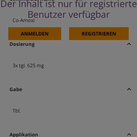
Der Inhalt ist nur für registrierte
Benutzer verfügbar
Co-Amoxi
ANMELDEN
REGISTRIEREN
Dosierung
3x tgl. 625 mg
Gabe
Tbl.
Applikation