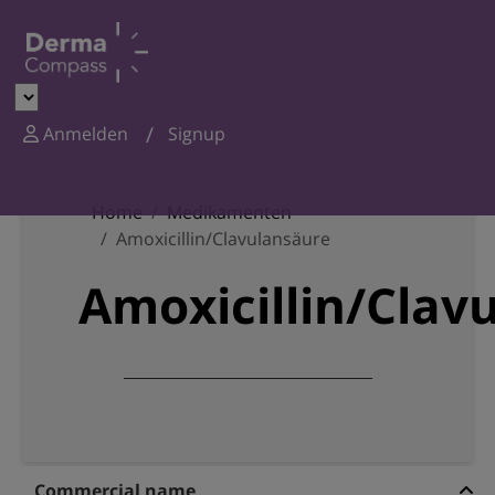
Anmelden
Signup
Home
Medikamenten
Amoxicillin/Clavulansäure
Amoxicillin/Clav
Commercial name