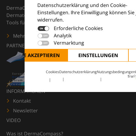
Datenschutzerklärung und den Cookie-
DermaCompass ist Ihr digitaler Kompass für die
Einstellungen. Ihre Einwilligung können Sie 
Dermatologie – mit Wissen, Bildern und praktischen
widerrufen.
Tools für den klinischen Alltag.
Erforderliche Cookies
Analytik
Mehr erfahren
Vermarktung
PARTNER
ALLE AKZEPTIEREN
EINSTELLUNGEN
Cookies
Datenschutzerklärung
Nutzungsbedingungen
INFORMATIONEN
Kontakt
Newsletter
VIDEO
Was ist DermaCompass?