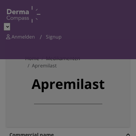
Anmelden
Signup
Home
Medikamenten
Apremilast
Apremilast
Commercial name