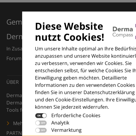
Gemeinsam für Exzellenz in der
Diese Website
nutzt Cookies!
Dermatologie
Um unsere Inhalte optimal an Ihre Bedürfni
In Zusammenarbeit mit dem European Dermatology
anzupassen und unsere Website kontinuierl
Forum (EDF) und Euroderm Excellence
zu verbessern, verwenden wir Cookies. Sie
entscheiden selbst, für welche Cookies Sie I
Einwilligung geben möchten. Detaillierte
ÜBER
Informationen zu den verwendeten Cookies
finden Sie in unserer Datenschutzerklärung
DermaCompass ist Ihr digitaler Kompass für die
und den Cookie-Einstellungen. Ihre Einwilli
Dermatologie – mit Wissen, Bildern und praktischen
können Sie jederzeit widerrufen.
Tools für den klinischen Alltag.
Erforderliche Cookies
Analytik
Mehr erfahren
Vermarktung
PARTNER