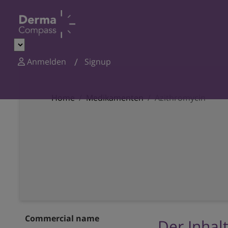
Anmelden
Signup
Home
Medikamenten
Azithromycin
Commercial name
Der Inhalt