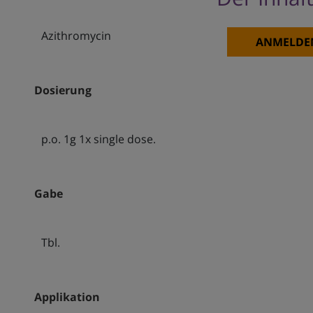
Azithromycin
ANMELDE
Dosierung
p.o. 1g 1x single dose.
Gabe
Tbl.
Applikation