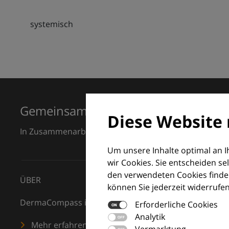
systemisch
Gemeinsam für Exzellenz in der Der
Diese Website 
In Zusammenarbeit mit dem European Dermatology F
Um unsere Inhalte optimal an 
wir Cookies. Sie entscheiden se
den verwendeten Cookies finden
ÜBER
können Sie jederzeit widerrufen
DermaCompass ist Ihr digitaler Kompass für die Dermat
Erforderliche Cookies
Analytik
Mehr erfahren
Vermarktung