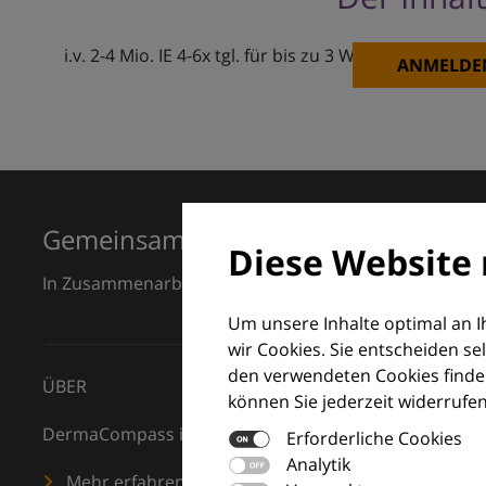
i.v. 2-4 Mio. IE 4-6x tgl. für bis zu 3 Wochen
ANMELDE
Gemeinsam für Exzellenz in der Der
Diese Website 
In Zusammenarbeit mit dem European Dermatology F
Um unsere Inhalte optimal an 
wir Cookies. Sie entscheiden se
den verwendeten Cookies finden
ÜBER
können Sie jederzeit widerrufen
DermaCompass ist Ihr digitaler Kompass für die Dermat
Erforderliche Cookies
Analytik
Mehr erfahren