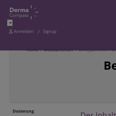
Anmelden
Signup
Home
Medikamenten
Benzylpenicillin-N
Be
Dosierung
Der Inhalt