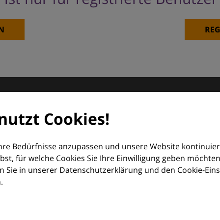
N
REG
matologie
nutzt Cookies!
orum (EDF) und Euroderm Excellence
Ihre Bedürfnisse anzupassen und unsere Website kontinuier
lbst, für welche Cookies Sie Ihre Einwilligung geben möchten
 Sie in unserer Datenschutzerklärung und den Cookie-Einste
.
ologie – mit Wissen, Bildern und praktischen Tools für den 