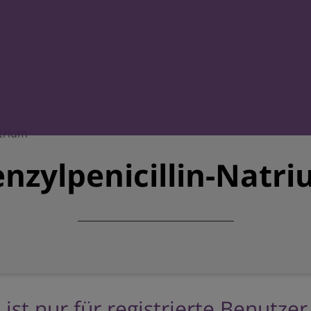
atrium
nzylpenicillin-Natr
 ist nur für registrierte Benutze