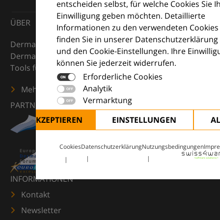
entscheiden selbst, für welche Cookies Sie I
Einwilligung geben möchten. Detaillierte
ÜBER
Informationen zu den verwendeten Cookies
finden Sie in unserer Datenschutzerklärung
DermaCompass ist Ihr digitaler Kompass für die
und den Cookie-Einstellungen. Ihre Einwilli
Dermatologie – mit Wissen, Bildern und praktischen
können Sie jederzeit widerrufen.
Tools für den klinischen Alltag.
Erforderliche Cookies
Analytik
Mehr erfahren
Vermarktung
PARTNER
ALLE AKZEPTIEREN
EINSTELLUNGEN
A
Cookies
Datenschutzerklärung
Nutzungsbedingungen
Impr
INFORMATIONEN
Kontakt
Newsletter