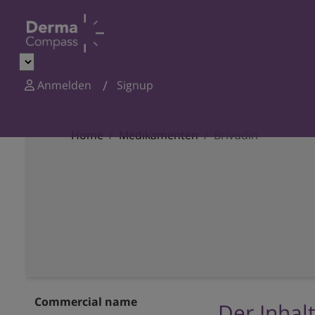
Anmelden
Signup
Home
Medikamenten
Brivudin
Commercial name
Der Inhalt