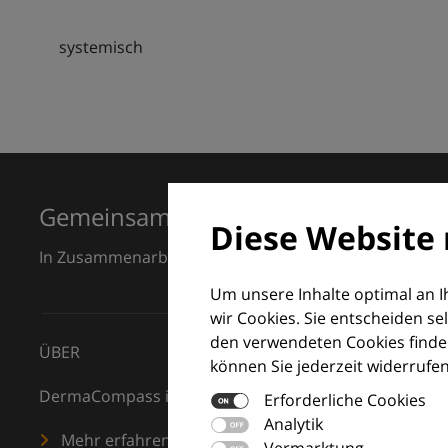
systemisch
Gemeinsam für Exzellenz in der Der
Diese Website 
In Zusammenarbeit mit dem European Dermatology F
Um unsere Inhalte optimal an 
wir Cookies. Sie entscheiden se
den verwendeten Cookies finden
ÜBER
können Sie jederzeit widerrufen
DermaCompass ist Ihr digitaler Kompass für die Dermat
Erforderliche Cookies
Analytik
Mehr erfahren
Vermarktung