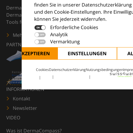
finden Sie in unserer Datenschutzerklärung
DermaCompass ist Ihr digitaler Kompass für die
und den Cookie-Einstellungen. Ihre Einwilli
Dermatologie – mit Wissen, Bildern und praktischen
können Sie jederzeit widerrufen.
Tools für den klinischen Alltag.
Erforderliche Cookies
Analytik
Mehr erfahren
Vermarktung
PARTNER
ALLE AKZEPTIEREN
EINSTELLUNGEN
A
Cookies
Datenschutzerklärung
Nutzungsbedingungen
Impr
INFORMATIONEN
Kontakt
Newsletter
VIDEO
Was ist DermaCompass?