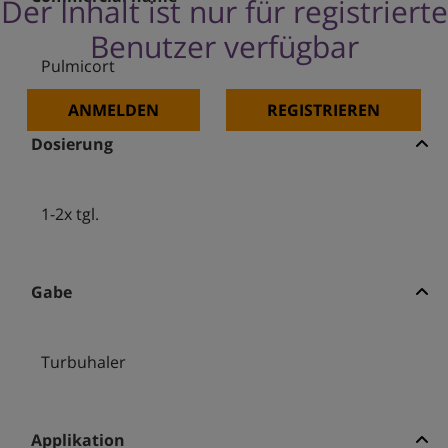
Der Inhalt ist nur für registrierte
Benutzer verfügbar
Pulmicort
ANMELDEN
REGISTRIEREN
Dosierung
1-2x tgl.
Gabe
Turbuhaler
Applikation