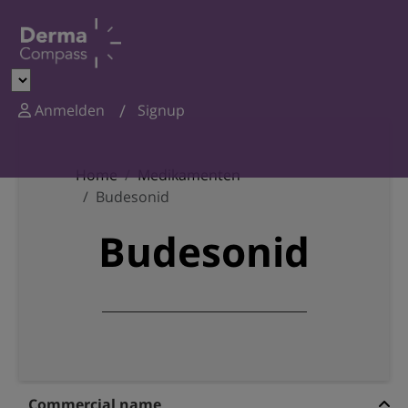
Anmelden
Signup
Home
Medikamenten
Budesonid
Budesonid
Commercial name