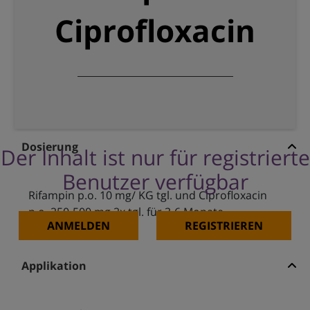
Ciprofloxacin
Dosierung
Der Inhalt ist nur für registrierte
Benutzer verfügbar
Rifampin p.o. 10 mg/ KG tgl. und Ciprofloxacin
p.o. 250-500 mg 2x tgl. für 3-6 Monate
ANMELDEN
REGISTRIEREN
Applikation