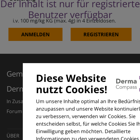
Der Inhalt ist nur für registrierte
Benutzer verfügbar
i.v. 100 mg/kg KG (max. 4g) in 4 Einzeldosen.
ANMELDEN
REGISTRIEREN
Gemeinsam für Exzellenz in der
Diese Website
nutzt Cookies!
Dermatologie
Um unsere Inhalte optimal an Ihre Bedürfni
In Zusammenarbeit mit dem European Dermatology
anzupassen und unsere Website kontinuierl
Forum (EDF) und Euroderm Excellence
zu verbessern, verwenden wir Cookies. Sie
entscheiden selbst, für welche Cookies Sie I
Einwilligung geben möchten. Detaillierte
ÜBER
Informationen zu den verwendeten Cookies