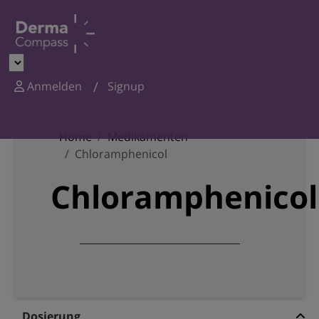
Anmelden
Signup
Home
Medikamenten
Chloramphenicol
Chloramphenicol
Dosierung