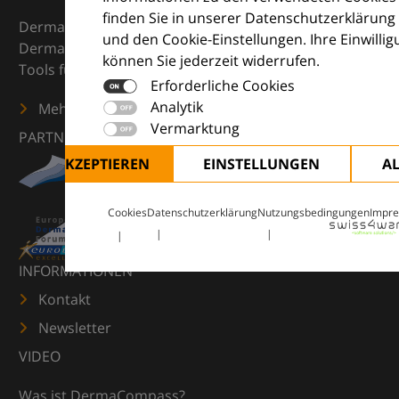
finden Sie in unserer Datenschutzerklärung
DermaCompass ist Ihr digitaler Kompass für die
und den Cookie-Einstellungen. Ihre Einwilli
Dermatologie – mit Wissen, Bildern und praktischen
können Sie jederzeit widerrufen.
Tools für den klinischen Alltag.
Erforderliche Cookies
Analytik
Mehr erfahren
Vermarktung
PARTNER
ALLE AKZEPTIEREN
EINSTELLUNGEN
A
Cookies
Datenschutzerklärung
Nutzungsbedingungen
Impr
INFORMATIONEN
Kontakt
Newsletter
VIDEO
Was ist DermaCompass?