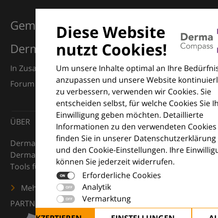
Gemeinsam für Exzellenz in der
Diese Website
nutzt Cookies!
Dermatologie
Um unsere Inhalte optimal an Ihre Bedürfni
In Zusammenarbeit mit dem European Dermatology
anzupassen und unsere Website kontinuierl
Forum (EDF) und Euroderm Excellence
zu verbessern, verwenden wir Cookies. Sie
entscheiden selbst, für welche Cookies Sie I
Einwilligung geben möchten. Detaillierte
ÜBER
Informationen zu den verwendeten Cookies
finden Sie in unserer Datenschutzerklärung
DermaCompass ist Ihr digitaler Kompass für die
und den Cookie-Einstellungen. Ihre Einwilli
Dermatologie – mit Wissen, Bildern und praktischen
können Sie jederzeit widerrufen.
Tools für den klinischen Alltag.
Erforderliche Cookies
Analytik
Mehr erfahren
Vermarktung
PARTNER