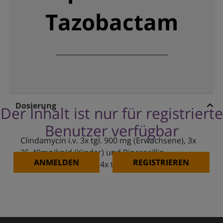
Tazobactam
Dosierung
Der Inhalt ist nur für registrierte
Benutzer verfügbar
Clindamycin i.v. 3x tgl. 900 mg (Erwachsene), 3x
25-40mg/kg/d (Kinder) und Piperacillin-
ANMELDEN
REGISTRIEREN
Tazobactam i.v. 4.5 g 4x tgl.