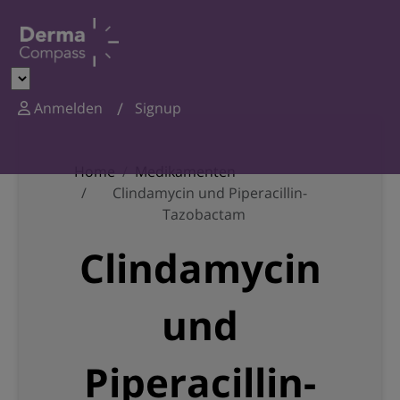
Anmelden
Signup
Home
Medikamenten
Clindamycin und Piperacillin-
Tazobactam
Clindamycin
und
Piperacillin-