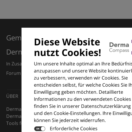
Gemeinsam für Exzellenz in der
Diese Website
nutzt Cookies!
Dermatologie
Um unsere Inhalte optimal an Ihre Bedürfni
In Zusammenarbeit mit dem European Dermatology
anzupassen und unsere Website kontinuierl
Forum (EDF) und Euroderm Excellence
zu verbessern, verwenden wir Cookies. Sie
entscheiden selbst, für welche Cookies Sie I
Einwilligung geben möchten. Detaillierte
ÜBER
Informationen zu den verwendeten Cookies
finden Sie in unserer Datenschutzerklärung
DermaCompass ist Ihr digitaler Kompass für die
und den Cookie-Einstellungen. Ihre Einwilli
Dermatologie – mit Wissen, Bildern und praktischen
können Sie jederzeit widerrufen.
Tools für den klinischen Alltag.
Erforderliche Cookies