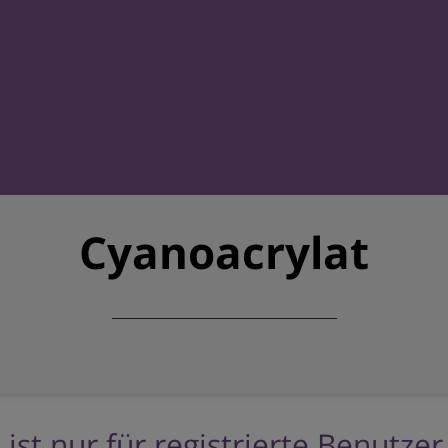
Cyanoacrylat
 ist nur für registrierte Benutze