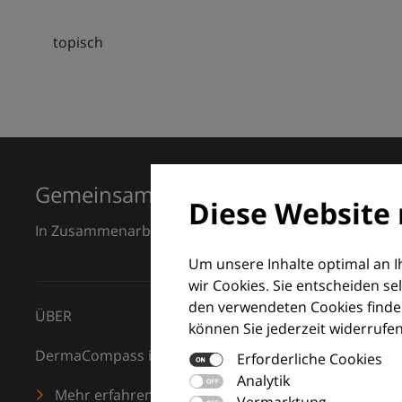
topisch
Gemeinsam für Exzellenz in der Der
Diese Website 
In Zusammenarbeit mit dem European Dermatology F
Um unsere Inhalte optimal an 
wir Cookies. Sie entscheiden se
den verwendeten Cookies finden
ÜBER
können Sie jederzeit widerrufen
DermaCompass ist Ihr digitaler Kompass für die Dermat
Erforderliche Cookies
Analytik
Mehr erfahren
Vermarktung