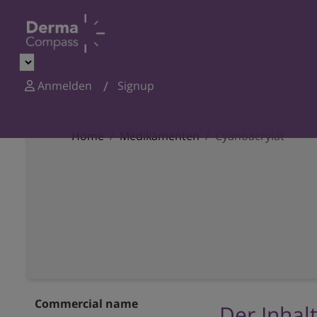
Anmelden
Signup
Home
Medikamenten
Cyanoacrylat
Commercial name
Der Inhalt