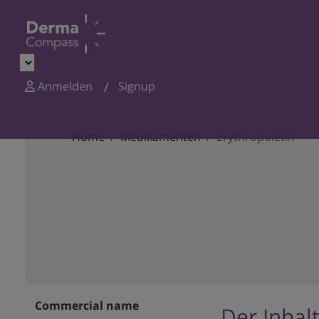
Anmelden
Signup
Home
Medikamenten
Erythropoietin
Commercial name
Der Inhalt