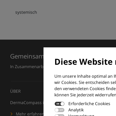
systemisch
Gemeinsam für Exzellenz in der Der
Diese Website 
In Zusammenarbeit mit dem European Dermatology F
Um unsere Inhalte optimal an 
wir Cookies. Sie entscheiden se
den verwendeten Cookies finden
ÜBER
können Sie jederzeit widerrufen
DermaCompass ist Ihr digitaler Kompass für die Dermat
Erforderliche Cookies
Analytik
Mehr erfahren
Vermarktung