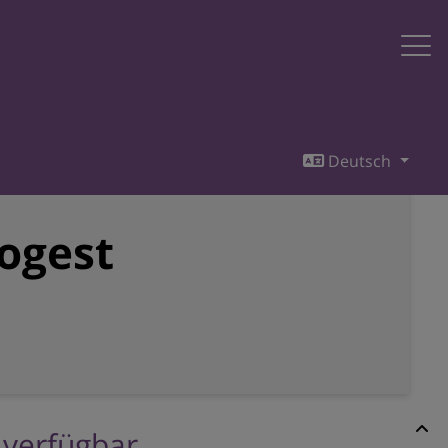
Deutsch
nogest
r verfügbar