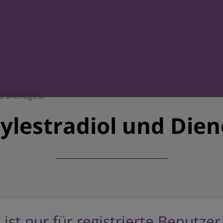
nd Dienogest
ylestradiol und Die
 ist nur für registrierte Benutze