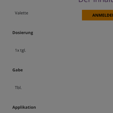
Valette
ANMELDE
Dosierung
1x tgl.
Gabe
Tbl.
Applikation