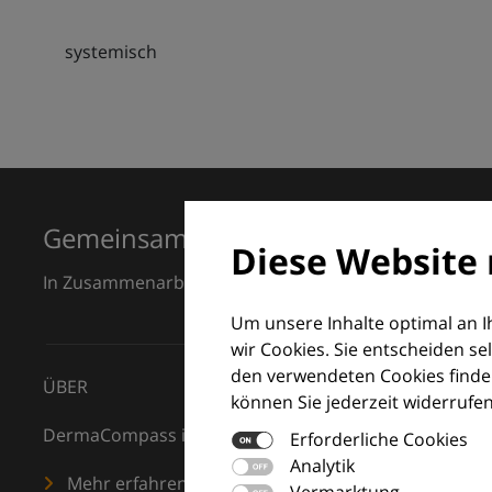
systemisch
Gemeinsam für Exzellenz in der Der
Diese Website 
In Zusammenarbeit mit dem European Dermatology F
Um unsere Inhalte optimal an 
wir Cookies. Sie entscheiden se
den verwendeten Cookies finden
ÜBER
können Sie jederzeit widerrufen
DermaCompass ist Ihr digitaler Kompass für die Dermat
Erforderliche Cookies
Analytik
Mehr erfahren
Vermarktung