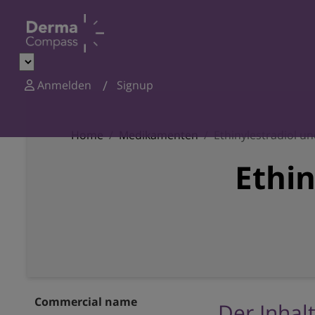
Anmelden
Signup
Home
Medikamenten
Ethinylestradiol u
Ethin
Commercial name
Der Inhalt