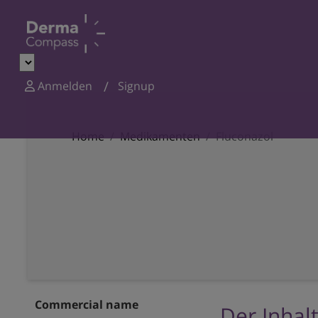
Anmelden
Signup
Home
Medikamenten
Fluconazol
Commercial name
Der Inhalt