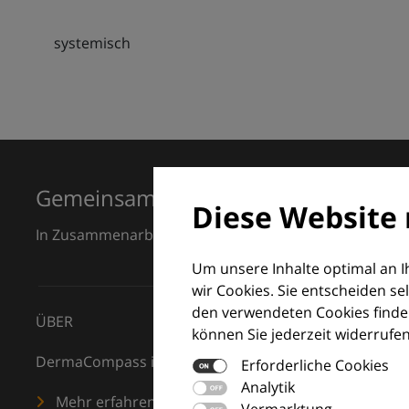
systemisch
Gemeinsam für Exzellenz in der Der
Diese Website 
In Zusammenarbeit mit dem European Dermatology F
Um unsere Inhalte optimal an 
wir Cookies. Sie entscheiden se
den verwendeten Cookies finden
ÜBER
können Sie jederzeit widerrufen
DermaCompass ist Ihr digitaler Kompass für die Dermat
Erforderliche Cookies
Analytik
Mehr erfahren
Vermarktung