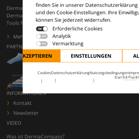
finden Sie in unserer Datenschutzerklärung
DermaCompass ist Ihr digitaler Kompass für die
und den Cookie-Einstellungen. Ihre Einwilli
Dermatologie – mit Wissen, Bildern und praktischen
können Sie jederzeit widerrufen.
Tools für den klinischen Alltag.
Erforderliche Cookies
Analytik
Mehr erfahren
Vermarktung
PARTNER
ALLE AKZEPTIEREN
EINSTELLUNGEN
A
Cookies
Datenschutzerklärung
Nutzungsbedingungen
Impr
INFORMATIONEN
Kontakt
Newsletter
VIDEO
Was ist DermaCompass?