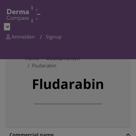
Anmelden
Signup
Home
Medikamenten
Fludarabin
Fludarabin
Commercial name