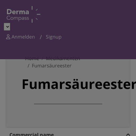
Anmelden
Signup
Home
Medikamenten
Fumarsäureester
Fumarsäureeste
Commercial name