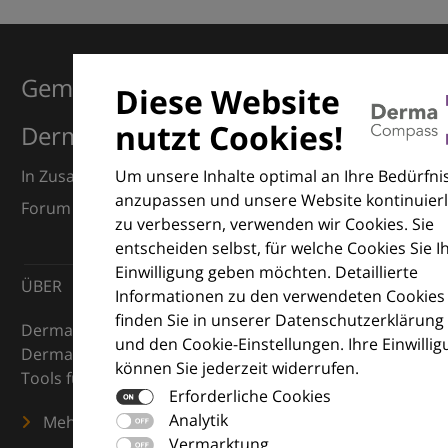
Gemeinsam für Exzellenz in der
Diese Website
nutzt Cookies!
Dermatologie
Um unsere Inhalte optimal an Ihre Bedürfni
In Zusammenarbeit mit dem European Dermatology
anzupassen und unsere Website kontinuierl
Forum (EDF) und Euroderm Excellence
zu verbessern, verwenden wir Cookies. Sie
entscheiden selbst, für welche Cookies Sie I
Einwilligung geben möchten. Detaillierte
ÜBER
Informationen zu den verwendeten Cookies
finden Sie in unserer Datenschutzerklärung
DermaCompass ist Ihr digitaler Kompass für die
und den Cookie-Einstellungen. Ihre Einwilli
Dermatologie – mit Wissen, Bildern und praktischen
können Sie jederzeit widerrufen.
Tools für den klinischen Alltag.
Erforderliche Cookies
Analytik
Mehr erfahren
Vermarktung