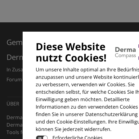
Gemeinsam für Exzellenz in der
Diese Website
nutzt Cookies!
Dermatologie
Um unsere Inhalte optimal an Ihre Bedürfni
In Zusammenarbeit mit dem European Dermatology
anzupassen und unsere Website kontinuierl
Forum (EDF) und Euroderm Excellence
zu verbessern, verwenden wir Cookies. Sie
entscheiden selbst, für welche Cookies Sie I
Einwilligung geben möchten. Detaillierte
ÜBER
Informationen zu den verwendeten Cookies
finden Sie in unserer Datenschutzerklärung
DermaCompass ist Ihr digitaler Kompass für die
und den Cookie-Einstellungen. Ihre Einwilli
Dermatologie – mit Wissen, Bildern und praktischen
können Sie jederzeit widerrufen.
Tools für den klinischen Alltag.
Erforderliche Cookies