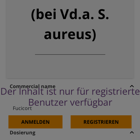
(bei Vd.a. S.
aureus)
Commercial name
Der Inhalt ist nur für registrierte
Benutzer verfügbar
Fucicort
ANMELDEN
REGISTRIEREN
Dosierung