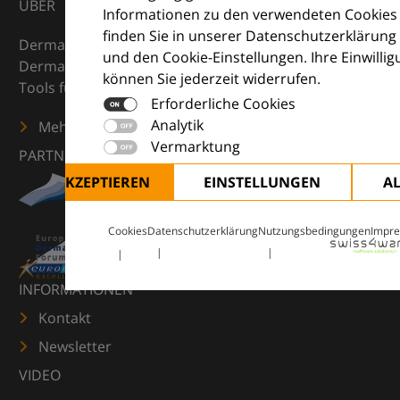
ÜBER
Informationen zu den verwendeten Cookies
finden Sie in unserer Datenschutzerklärung
DermaCompass ist Ihr digitaler Kompass für die
und den Cookie-Einstellungen. Ihre Einwilli
Dermatologie – mit Wissen, Bildern und praktischen
können Sie jederzeit widerrufen.
Tools für den klinischen Alltag.
Erforderliche Cookies
Analytik
Mehr erfahren
Vermarktung
PARTNER
ALLE AKZEPTIEREN
EINSTELLUNGEN
A
Cookies
Datenschutzerklärung
Nutzungsbedingungen
Impr
INFORMATIONEN
Kontakt
Newsletter
VIDEO