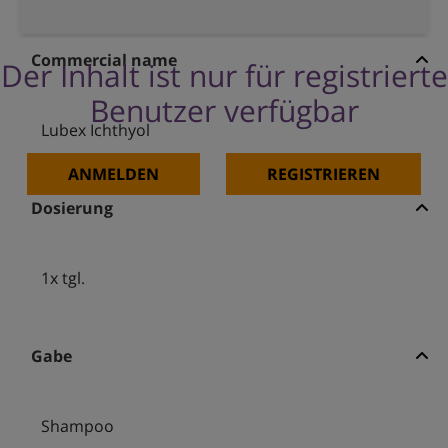
Commercial name
Der Inhalt ist nur für registrierte
Benutzer verfügbar
Lubex Ichthyol
ANMELDEN
REGISTRIEREN
Dosierung
1x tgl.
Gabe
Shampoo