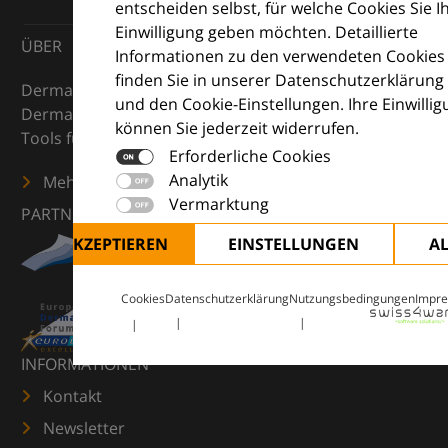
entscheiden selbst, für welche Cookies Sie I
Einwilligung geben möchten. Detaillierte
ÜBER
Informationen zu den verwendeten Cookies
finden Sie in unserer Datenschutzerklärung
DermaCompass ist Ihr digitaler Kompass für die
und den Cookie-Einstellungen. Ihre Einwilli
Dermatologie – mit Wissen, Bildern und praktischen
können Sie jederzeit widerrufen.
Tools für den klinischen Alltag.
Erforderliche Cookies
Analytik
Mehr erfahren
Vermarktung
PARTNER
ALLE AKZEPTIEREN
EINSTELLUNGEN
A
Cookies
Datenschutzerklärung
Nutzungsbedingungen
Impr
INFORMATIONEN
Kontakt
Newsletter