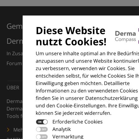
Gemeinsam für Exzellenz in der
Diese Website
nutzt Cookies!
Dermatologie
Um unsere Inhalte optimal an Ihre Bedürfni
In Zusammenarbeit mit dem European Dermatology
anzupassen und unsere Website kontinuierl
Forum (EDF) und Euroderm Excellence
zu verbessern, verwenden wir Cookies. Sie
entscheiden selbst, für welche Cookies Sie I
Einwilligung geben möchten. Detaillierte
ÜBER
Informationen zu den verwendeten Cookies
finden Sie in unserer Datenschutzerklärung
DermaCompass ist Ihr digitaler Kompass für die
und den Cookie-Einstellungen. Ihre Einwilli
Dermatologie – mit Wissen, Bildern und praktischen
können Sie jederzeit widerrufen.
Tools für den klinischen Alltag.
Erforderliche Cookies
Analytik
Mehr erfahren
Vermarktung