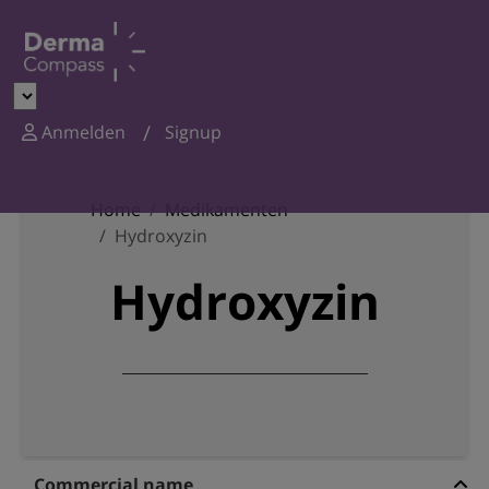
Anmelden
Signup
Home
Medikamenten
Hydroxyzin
Hydroxyzin
Commercial name