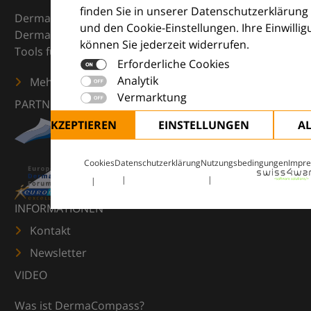
finden Sie in unserer Datenschutzerklärung
DermaCompass ist Ihr digitaler Kompass für die
und den Cookie-Einstellungen. Ihre Einwilli
Dermatologie – mit Wissen, Bildern und praktischen
können Sie jederzeit widerrufen.
Tools für den klinischen Alltag.
Erforderliche Cookies
Analytik
Mehr erfahren
Vermarktung
PARTNER
ALLE AKZEPTIEREN
EINSTELLUNGEN
A
Cookies
Datenschutzerklärung
Nutzungsbedingungen
Impr
INFORMATIONEN
Kontakt
Newsletter
VIDEO
Was ist DermaCompass?