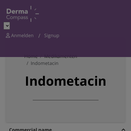
Anmelden
Signup
Home
Medikamenten
Indometacin
Indometacin
Commercial name