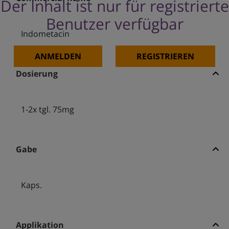
Der Inhalt ist nur für registrierte
Benutzer verfügbar
Indometacin
ANMELDEN
REGISTRIEREN
Dosierung
1-2x tgl. 75mg
Gabe
Kaps.
Applikation