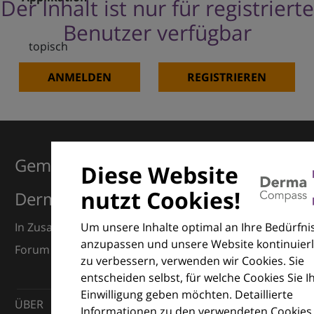
Der Inhalt ist nur für registrierte
Benutzer verfügbar
topisch
ANMELDEN
REGISTRIEREN
Gemeinsam für Exzellenz in der
Diese Website
nutzt Cookies!
Dermatologie
Um unsere Inhalte optimal an Ihre Bedürfni
In Zusammenarbeit mit dem European Dermatology
anzupassen und unsere Website kontinuierl
Forum (EDF) und Euroderm Excellence
zu verbessern, verwenden wir Cookies. Sie
entscheiden selbst, für welche Cookies Sie I
Einwilligung geben möchten. Detaillierte
ÜBER
Informationen zu den verwendeten Cookies