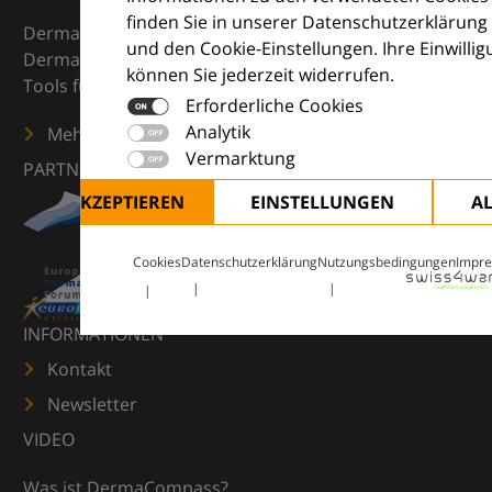
finden Sie in unserer Datenschutzerklärung
DermaCompass ist Ihr digitaler Kompass für die
und den Cookie-Einstellungen. Ihre Einwilli
Dermatologie – mit Wissen, Bildern und praktischen
können Sie jederzeit widerrufen.
Tools für den klinischen Alltag.
Erforderliche Cookies
Analytik
Mehr erfahren
Vermarktung
PARTNER
ALLE AKZEPTIEREN
EINSTELLUNGEN
A
Cookies
Datenschutzerklärung
Nutzungsbedingungen
Impr
INFORMATIONEN
Kontakt
Newsletter
VIDEO
Was ist DermaCompass?