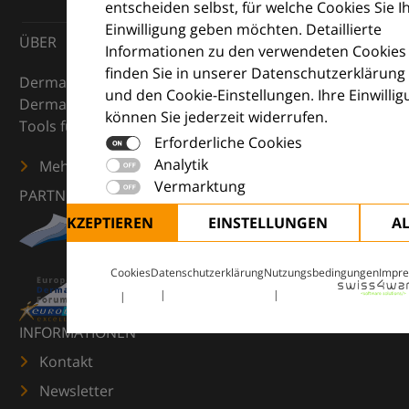
entscheiden selbst, für welche Cookies Sie I
Einwilligung geben möchten. Detaillierte
ÜBER
Informationen zu den verwendeten Cookies
finden Sie in unserer Datenschutzerklärung
DermaCompass ist Ihr digitaler Kompass für die
und den Cookie-Einstellungen. Ihre Einwilli
Dermatologie – mit Wissen, Bildern und praktischen
können Sie jederzeit widerrufen.
Tools für den klinischen Alltag.
Erforderliche Cookies
Analytik
Mehr erfahren
Vermarktung
PARTNER
ALLE AKZEPTIEREN
EINSTELLUNGEN
A
Cookies
Datenschutzerklärung
Nutzungsbedingungen
Impr
INFORMATIONEN
Kontakt
Newsletter