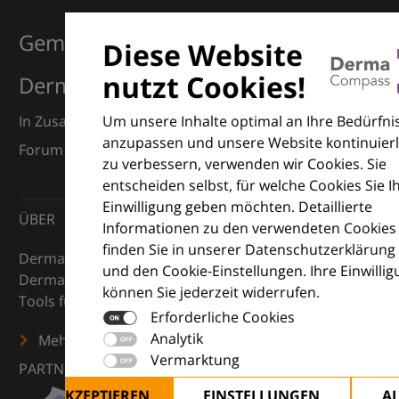
Gemeinsam für Exzellenz in der
Diese Website
nutzt Cookies!
Dermatologie
Um unsere Inhalte optimal an Ihre Bedürfni
In Zusammenarbeit mit dem European Dermatology
anzupassen und unsere Website kontinuierl
Forum (EDF) und Euroderm Excellence
zu verbessern, verwenden wir Cookies. Sie
entscheiden selbst, für welche Cookies Sie I
Einwilligung geben möchten. Detaillierte
ÜBER
Informationen zu den verwendeten Cookies
finden Sie in unserer Datenschutzerklärung
DermaCompass ist Ihr digitaler Kompass für die
und den Cookie-Einstellungen. Ihre Einwilli
Dermatologie – mit Wissen, Bildern und praktischen
können Sie jederzeit widerrufen.
Tools für den klinischen Alltag.
Erforderliche Cookies
Analytik
Mehr erfahren
Vermarktung
PARTNER
ALLE AKZEPTIEREN
EINSTELLUNGEN
A