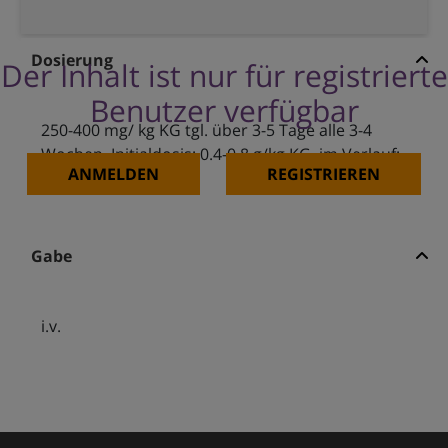
Dosierung
Der Inhalt ist nur für registrierte
Benutzer verfügbar
250-400 mg/ kg KG tgl. über 3-5 Tage alle 3-4
Wochen, Initialdosis: 0.4-0.8 g/kg KG, im Verlauf:
ANMELDEN
REGISTRIEREN
0.2 g/kg KG alle 3
Gabe
i.v.