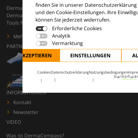
finden Sie in unserer Datenschutzerklärung
DermaCompass ist Ihr digitaler Kompass für die
und den Cookie-Einstellungen. Ihre Einwilli
Dermatologie – mit Wissen, Bildern und praktischen
können Sie jederzeit widerrufen.
Tools für den klinischen Alltag.
Erforderliche Cookies
Analytik
Mehr erfahren
Vermarktung
PARTNER
ALLE AKZEPTIEREN
EINSTELLUNGEN
A
Cookies
Datenschutzerklärung
Nutzungsbedingungen
Impr
INFORMATIONEN
Kontakt
Newsletter
VIDEO
Was ist DermaCompass?