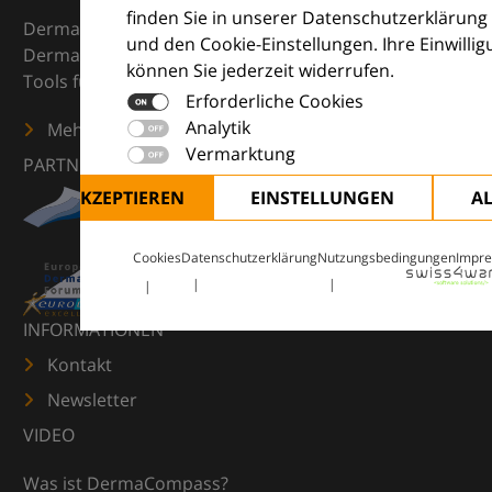
finden Sie in unserer Datenschutzerklärung
DermaCompass ist Ihr digitaler Kompass für die
und den Cookie-Einstellungen. Ihre Einwilli
Dermatologie – mit Wissen, Bildern und praktischen
können Sie jederzeit widerrufen.
Tools für den klinischen Alltag.
Erforderliche Cookies
Analytik
Mehr erfahren
Vermarktung
PARTNER
ALLE AKZEPTIEREN
EINSTELLUNGEN
A
Cookies
Datenschutzerklärung
Nutzungsbedingungen
Impr
INFORMATIONEN
Kontakt
Newsletter
VIDEO
Was ist DermaCompass?