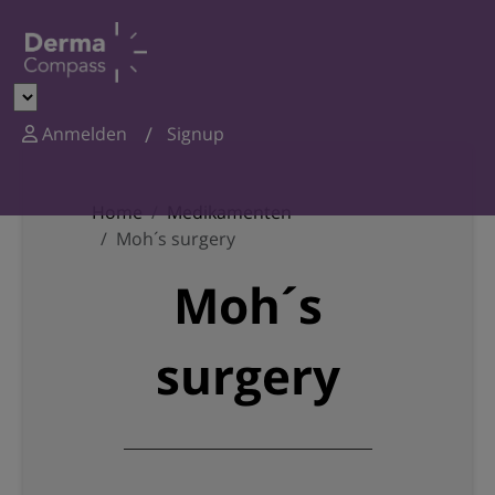
Anmelden
Signup
Home
Medikamenten
Moh´s surgery
Moh´s
surgery