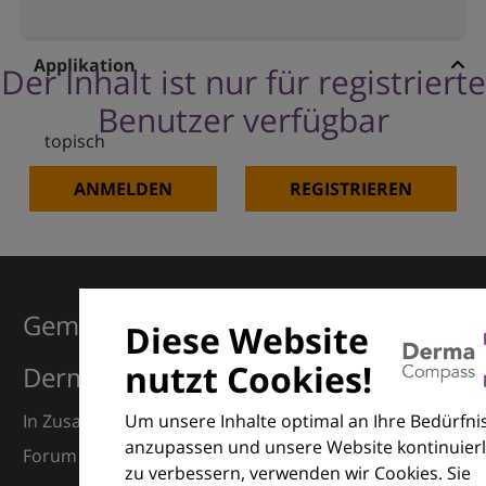
Applikation
Der Inhalt ist nur für registrierte
Benutzer verfügbar
topisch
ANMELDEN
REGISTRIEREN
Gemeinsam für Exzellenz in der
Diese Website
nutzt Cookies!
Dermatologie
Um unsere Inhalte optimal an Ihre Bedürfni
In Zusammenarbeit mit dem European Dermatology
anzupassen und unsere Website kontinuierl
Forum (EDF) und Euroderm Excellence
zu verbessern, verwenden wir Cookies. Sie