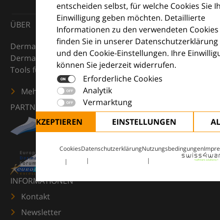
entscheiden selbst, für welche Cookies Sie I
Einwilligung geben möchten. Detaillierte
ÜBER
Informationen zu den verwendeten Cookies
finden Sie in unserer Datenschutzerklärung
DermaCompass ist Ihr digitaler Kompass für die
und den Cookie-Einstellungen. Ihre Einwilli
Dermatologie – mit Wissen, Bildern und praktischen
können Sie jederzeit widerrufen.
Tools für den klinischen Alltag.
Erforderliche Cookies
Analytik
Mehr erfahren
Vermarktung
PARTNER
ALLE AKZEPTIEREN
EINSTELLUNGEN
A
Cookies
Datenschutzerklärung
Nutzungsbedingungen
Impr
INFORMATIONEN
Kontakt
Newsletter