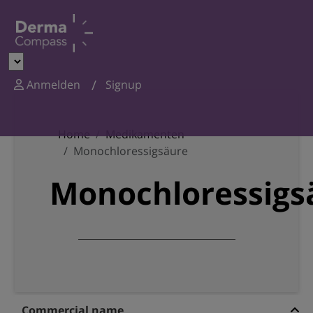
Anmelden
Signup
Home
Medikamenten
Monochloressigsäure
Monochloressigs
Commercial name