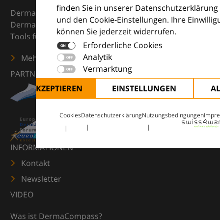
finden Sie in unserer Datenschutzerklärung
DermaCompass ist Ihr digitaler Kompass für die
und den Cookie-Einstellungen. Ihre Einwilli
Dermatologie – mit Wissen, Bildern und praktischen
können Sie jederzeit widerrufen.
Tools für den klinischen Alltag.
Erforderliche Cookies
Analytik
Mehr erfahren
Vermarktung
PARTNER
ALLE AKZEPTIEREN
EINSTELLUNGEN
A
Cookies
Datenschutzerklärung
Nutzungsbedingungen
Impr
INFORMATIONEN
Kontakt
Newsletter
VIDEO
Was ist DermaCompass?